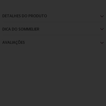
DETALHES DO PRODUTO
AVALIAÇÕES
Coloração amarela pálido com intensos reflexos
esverdeados. Aromas intensos de flores brancas, com
leve toque frutado de pêssego, pêra e anis. Grande
frescor e fineza, acompanhado de um belo volume em
boca.