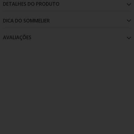
DETALHES DO PRODUTO
AVALIAÇÕES
De cor dourada e com aroma que remete à frutados
e mel. No paladar apresenta-se fresco devido à sua
acidez.