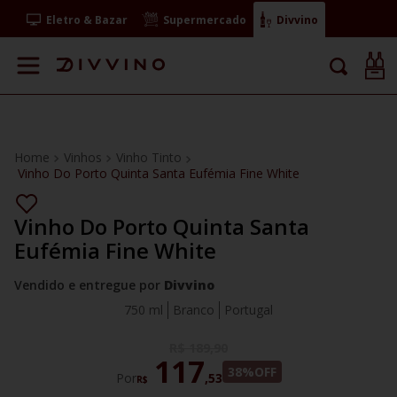
Eletro & Bazar
Supermercado
Divvino
Vinhos
Vinho Tinto
Vinho Do Porto Quinta Santa Eufémia Fine White
Vinho Do Porto Quinta Santa
Eufémia Fine White
Vendido e entregue por
Divvino
750 ml
Branco
Portugal
R$
189
,
90
117
38%
OFF
Por
,
53
R$