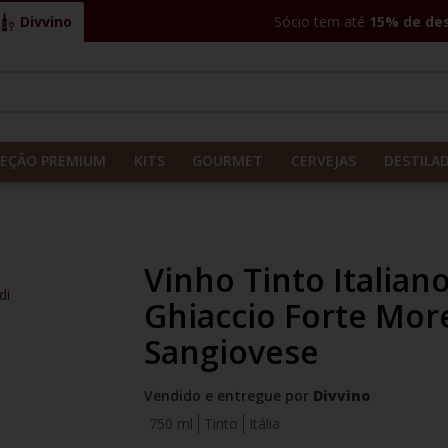
Divvino
Sócio tem até
15% de de
CADOS
LEÇÃO PREMIUM
KITS
GOURMET
CERVEJAS
DESTILA
Vinho Tinto Italian
di
Ghiaccio Forte More
Sangiovese
Vendido e entregue por
Divvino
750 ml
Tinto
Itália