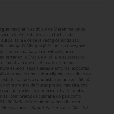
e ergue nas planícies do sul de Maremma, onde
culo VI A.C. Esta fortaleza fortificada
ul da Itália e os seus vestígios ainda são
ada a adega. O Albegna já foi um rio navegável
o Maremma uma parada inevitável para o
iterrâneo, a Grécia e a Itália, e as costas sul
gicos mostram que os etruscos eram uma
ltura especializada. Cálices e ânforas (expostas
são a prova de uma cultura ligada ao azeite e ao
 desta terra após a conquista romana em 280 aC.
cido com aromas de frutas pretas, madeira, chá
 possui uma acidez pronunciada, tradicional da
nizar com pratos da culinária do país como
1 - 90 Raffaele Vecchione, winescritic.com
2 Monica Larner, Robert Parker Safra: 2022- 90