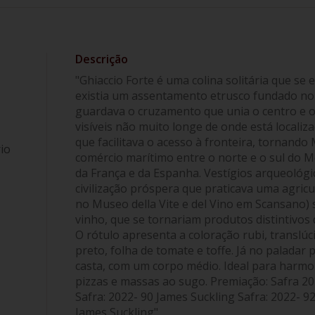
"Ghiaccio Forte é uma colina solitária que s
existia um assentamento etrusco fundado no sé
guardava o cruzamento que unia o centro e o s
visíveis não muito longe de onde está localiz
que facilitava o acesso à fronteira, tornand
io
comércio marítimo entre o norte e o sul do Med
da França e da Espanha. Vestígios arqueoló
civilização próspera que praticava uma agricu
no Museo della Vite e del Vino em Scansano) 
vinho, que se tornariam produtos distintivos
O rótulo apresenta a coloração rubi, translú
preto, folha de tomate e toffe. Já no paladar
casta, com um corpo médio. Ideal para harmo
pizzas e massas ao sugo. Premiação: Safra 202
Safra: 2022- 90 James Suckling Safra: 2022- 9
James Suckling"