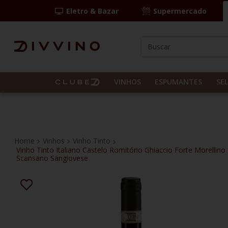
Eletro & Bazar
Supermercado
Buscar
TERMOS MAIS BUS
1
º
las camelias
VINHOS
ESPUMANTES
SE
2
º
casal mendes
3
º
vinho tinto
4
º
espumante
Vinhos
Vinho Tinto
Vinho Tinto Italiano Castelo Romitório Ghiaccio Forte Morellino 
5
º
itália
Scansano Sangiovese
6
º
pinot noir
7
º
kit
8
º
frança
9
º
chablis