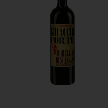
10
º
italiano