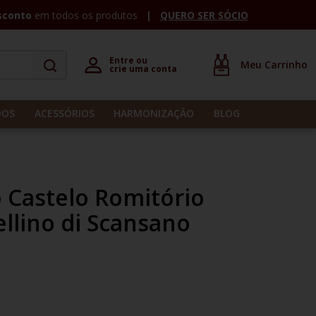
sconto
em todos os produtos
QUERO SER SÓCIO
Entre ou 

crie uma conta
DOS
ACESSÓRIOS
HARMONIZAÇÃO
BLOG
o Castelo Romitório
llino di Scansano