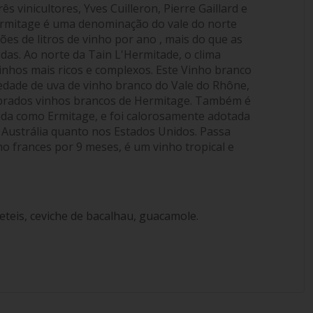
s vinicultores, Yves Cuilleron, Pierre Gaillard e
Hermitage é uma denominação do vale do norte
ões de litros de vinho por ano , mais do que as
as. Ao norte da Tain L'Hermitade, o clima
vinhos mais ricos e complexos. Este Vinho branco
edade de uva de vinho branco do Vale do Rhône,
lebrados vinhos brancos de Hermitage. Também é
ida como Ermitage, e foi calorosamente adotada
 Austrália quanto nos Estados Unidos. Passa
o frances por 9 meses, é um vinho tropical e
teis, ceviche de bacalhau, guacamole.