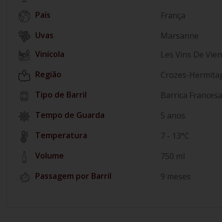
País
França
Marsanne
Vinícola
Les Vins De Vie
Região
Crozes-Hermita
Tipo de Barril
Barrica Frances
Tempo de Guarda
5 anos
Temperatura
7 - 13°C
Volume
750 ml
Passagem por Barril
9 meses