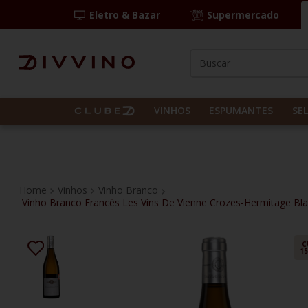
Eletro & Bazar
Supermercado
Buscar
TERMOS MAIS BUS
1
º
las camelias
VINHOS
ESPUMANTES
SE
2
º
casal mendes
3
º
espumante
4
º
vinho tinto
Vinhos
Vinho Branco
Vinho Branco Francês Les Vins De Vienne Crozes-Hermitage Bl
5
º
itália
6
º
pinot noir
C
1
7
º
kit
8
º
frança
9
º
cordero