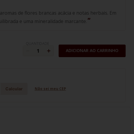
romas de flores brancas acácia e notas herbais. Em
uilibrada e uma mineralidade marcante.
QUANTIDADE
ADICIONAR AO CARRINHO
Calcular
Não sei meu CEP