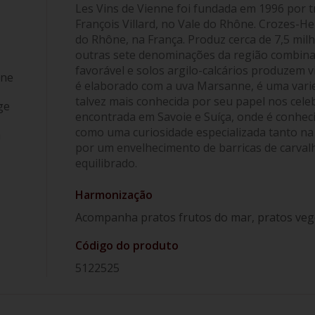
Les Vins de Vienne foi fundada em 1996 por trê
François Villard, no Vale do Rhône. Crozes-
do Rhône, na França. Produz cerca de 7,5 milh
outras sete denominações da região combinad
favorável e solos argilo-calcários produzem 
nne
é elaborado com a uva Marsanne, é uma vari
talvez mais conhecida por seu papel nos ce
ge
encontrada em Savoie e Suíça, onde é conhec
como uma curiosidade especializada tanto na
a
por um envelhecimento de barricas de carvalh
equilibrado.
Harmonização
Acompanha pratos frutos do mar, pratos vege
Código do produto
5122525