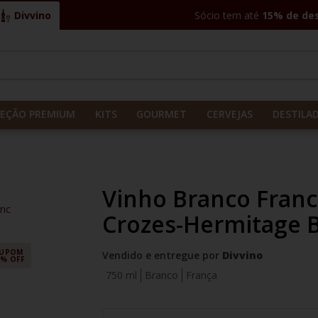
Divvino
Sócio tem até
15% de de
CADOS
LEÇÃO PREMIUM
KITS
GOURMET
CERVEJAS
DESTILA
Vinho Branco Franc
anc
Crozes-Hermitage 
UPOM
Vendido e entregue por
Divvino
5% OFF
750 ml
Branco
França