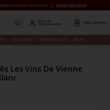
sconto
em todos os produtos
QUERO SER SÓCIO
Entre ou 

crie uma conta
DOS
ACESSÓRIOS
HARMONIZAÇÃO
BLOG
ês Les Vins De Vienne
Blanc