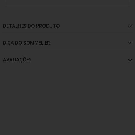
DETALHES DO PRODUTO
AVALIAÇÕES
De cor vermelho rubi, no nariz são as notas de
frutas vermelhas como cereja madura e amora que
predominam. No paladar, os taninos estão
completamente integrados, aveludados e
harmonioso, com ótima estrutura e um longo final de
boca.