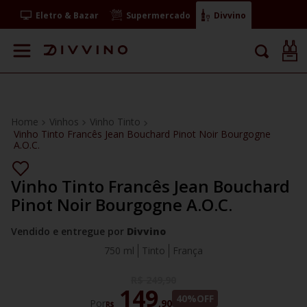
Eletro & Bazar
Supermercado
Divvino
Vinhos
Vinho Tinto
Vinho Tinto Francês Jean Bouchard Pinot Noir Bourgogne
A.O.C.
Vinho Tinto Francês Jean Bouchard
Pinot Noir Bourgogne A.O.C.
Vendido e entregue por
Divvino
750 ml
Tinto
França
R$
249
,
90
149
40%
OFF
Por
,
90
R$