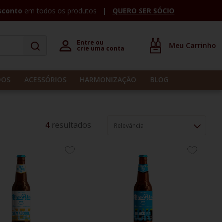
sconto
em todos os produtos
QUERO SER SÓCIO
Entre ou 

crie uma conta
DOS
ACESSÓRIOS
HARMONIZAÇÃO
BLOG
4
Relevância
ADICIONE
ADICION
AOS
AOS
FAVORITOS
FAVORIT