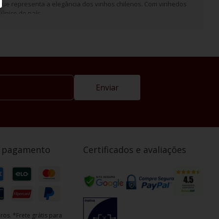
que representa a elegância dos vinhos chilenos. Com vinhedos
único do país.
Enviar
e pagamento
Certificados e avaliações
ros. *Frete grátis para