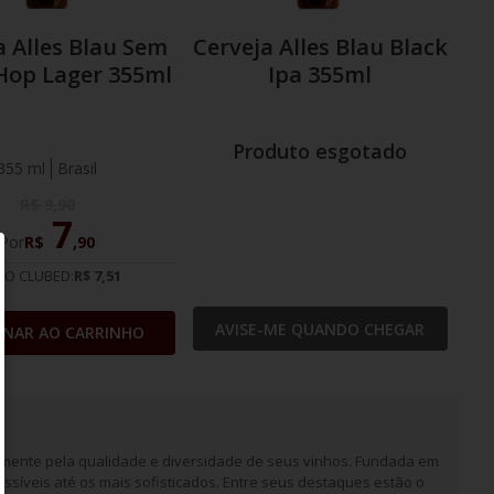
a Alles Blau Sem
Cerveja Alles Blau Black
 Hop Lager 355ml
Ipa 355ml
Produto esgotado
355 ml
Brasil
R$
9
,
90
7
Por
R$
,
90
IO CLUBED:
R$ 7,51
AVISE-ME QUANDO CHEGAR
ONAR AO CARRINHO
almente pela qualidade e diversidade de seus vinhos. Fundada em
ssíveis até os mais sofisticados. Entre seus destaques estão o