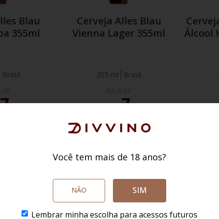
lles Blau
Cerveja Alles Blau
Cervej
Ipa 355ml
Vienna Lager 355ml
Álcool
Brasil
355 ml
Brasil
9
,
90
R$
9
,
90
7
7
,
90
Por
R$
,
90
ED:
R$ 7,51
SÓCIO CLUBED:
R$ 7,51
SÓC
O CARRINHO
ADICIONAR AO CARRINHO
ADICI
Você tem mais de 18 anos?
SIM
NÃO
 das maiores e mais tradicionais vinícolas do Chile, reconhecida mundi
Lembrar minha escolha para acessos futuros
bina tradição com inovação, oferecendo rótulos que vão desde os mais ace