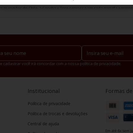
o
, famoso por sua lenda e sabor marcante, e o Marques de Casa Concha, 
sas regiões do Chile, a Concha y Toro expressa em cada garrafa o terroir 
e cadastrar você irá concordar com a nossa política de privacidade.
Institucional
Formas d
Política de privacidade
Política de trocas e devoluções
Central de ajuda
Em até 6x sem ju