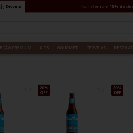
Divvino
Sócio tem até
15% de de
CADOS
LEÇÃO PREMIUM
KITS
GOURMET
CERVEJAS
DESTILA
20%
20%
ADICIONE
ADICIONE
OFF
OFF
AOS
AOS
FAVORITOS
FAVORITOS