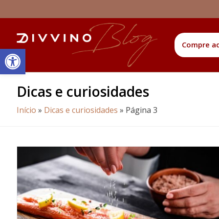
Compre a
Barra de Ferramentas Aberta
Dicas e curiosidades
Início
»
Dicas e curiosidades
»
Página 3