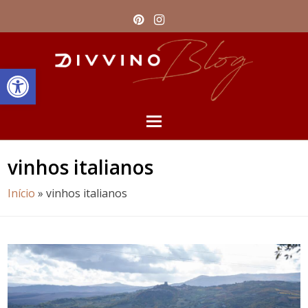
Pinterest
Instagram
Barra de Ferramentas Aberta
Open
Mobile
vinhos italianos
Menu
Início
»
vinhos italianos