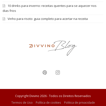
10 drinks para inverno: receitas quentes para se aquecer nos
dias frios
Vinho para risoto: guia completo para acertar na receita
P
I
i
n
n
s
Copyright Divvino 2026 - Todos os Direitos Reservados
t
t
Termos de Uso
Política de cookies
Politica de privacidade