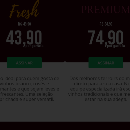
FRESH
PREM
R$
49,90
R$
84,90
43,90
74,90
por garrafa
por garrafa
ASSINAR
ASSINAR
o ideal para quem gosta de
Dos melhores terroirs do 
vinhos branco, rosés e
direto para a sua casa. N
mantes e que sejam leves e
equipe especializada irá es
efrescantes. Uma seleção
vinhos tradicionais e que m
prichada e super versátil.
estar na sua adega.