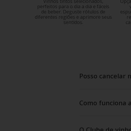
Vinhos tintos selecionados,
Opçã
perfeitos para o dia a dia e fáceis
de beber. Deguste rótulos de
espu
diferentes regiões e aprimore seus
r
sentidos.
ca
Posso cancelar 
Como funciona a
O Clube de vinh