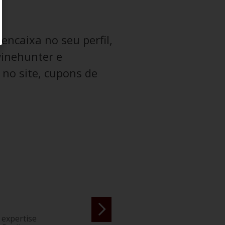
ncaixa no seu perfil,
winehunter e
no site, cupons de
 expertise