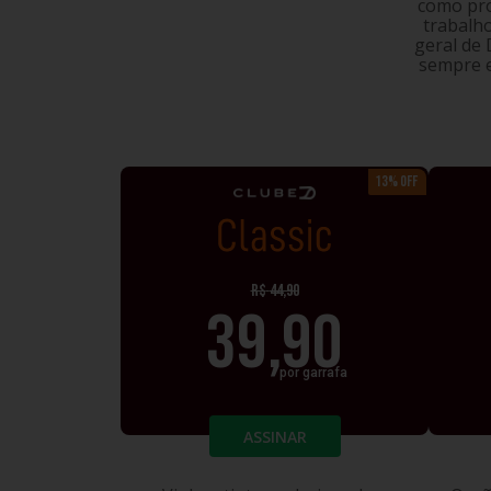
como pro
trabalho
geral de
sempre e
13% OFF
CLASSIC
R$
44,90
39,90
por garrafa
ASSINAR