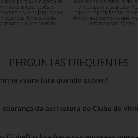
o ideal para quem gosta de
Dos melhores terroirs do 
vinhos brancos, rosés e
direto para a sua casa. N
mantes e que sejam leves e
equipe especializada irá es
efrescantes. Uma seleção
vinhos tradicionais e que m
prichada e super versátil.
estar na sua adega.
PERGUNTAS FREQUENTES
minha assinatura quando quiser?
 cobrança da assinatura do Clube de Vin
os ClubeD cobra frete nas entregas mensa