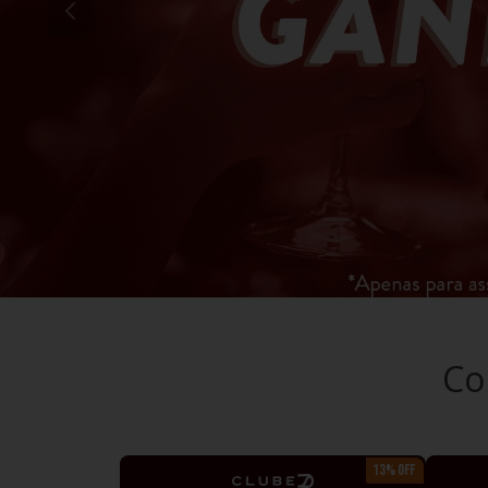
10
º
italiano
Co
13% OFF