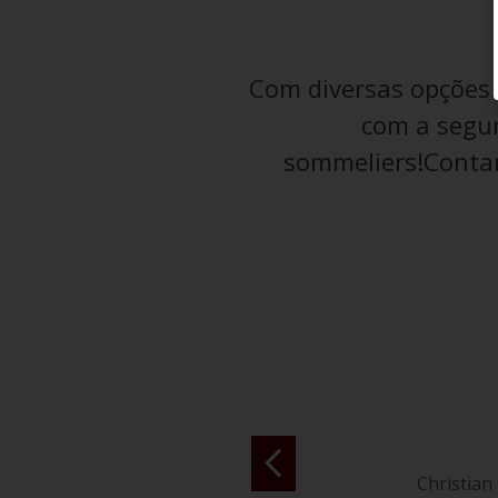
Com diversas opções d
com a segur
sommeliers!Contan
Christian