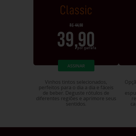
CLASSIC
R$
44,90
39,90
por garrafa
ASSINAR
Vinhos tintos selecionados,
Opçã
perfeitos para o dia a dia e fáceis
de beber. Deguste rótulos de
espu
diferentes regiões e aprimore seus
r
sentidos.
ca