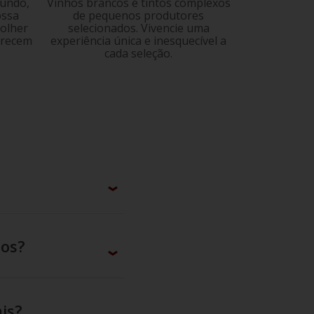
mundo,
Vinhos brancos e tintos complexos
ossa
de pequenos produtores
colher
selecionados. Vivencie uma
erecem
experiência única e inesquecível a
cada seleção.
hos?
is?