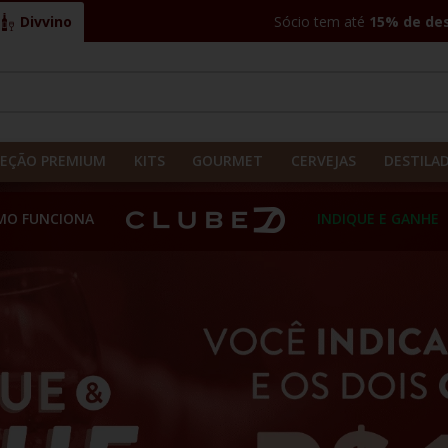
Divvino
Sócio tem até
15% de de
CADOS
LEÇÃO PREMIUM
KITS
GOURMET
CERVEJAS
DESTILA
MO FUNCIONA
INDIQUE E GANHE