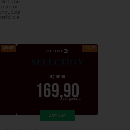
 Realizou
i diretor
hot. Está
rtfólio e
13% OFF
12% OFF
IUM
SELECTION
R$
189,90
169,90
por garrafa
ASSINAR