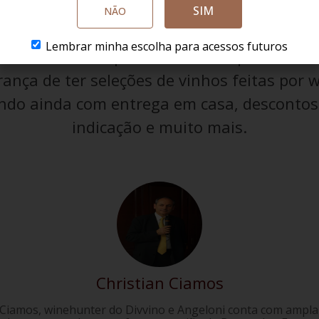
SIM
NÃO
Lembrar minha escolha para acessos futuros
e assinaturas para escolher a que melhor e
ança de ter seleções de vinhos feitas por 
do ainda com entrega em casa, descontos 
indicação e muito mais.
Christian Ciamos
 Ciamos, winehunter do Divvino e Angeloni conta com ampla