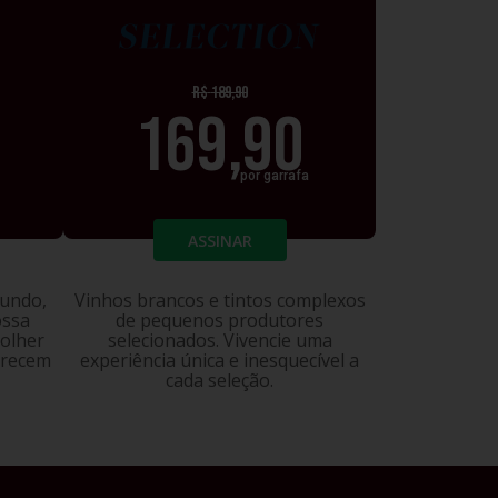
IUM
SELECTION
R$
189,90
169,90
por garrafa
ASSINAR
mundo,
Vinhos brancos e tintos complexos
ossa
de pequenos produtores
colher
selecionados. Vivencie uma
erecem
experiência única e inesquecível a
cada seleção.