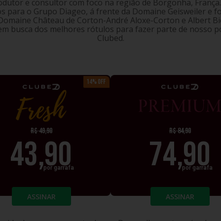
dutor e consultor com foco na região de Borgonha, França.
s para o Grupo Diageo, á frente da Domaine Geisweiler e fo
 Domaine Château de Corton-André Aloxe-Corton e Albert Bic
m busca dos melhores rótulos para fazer parte de nosso po
Clubed.
14% OFF
FRESH
PREM
R$
49,90
R$
84,90
43,90
74,90
por garrafa
por garrafa
ASSINAR
ASSINAR