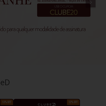
beD
13% OFF
12% OFF