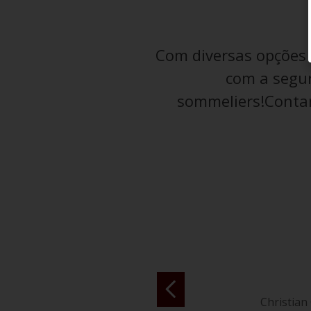
Com diversas opções d
com a segur
sommeliers!Contan
Christian