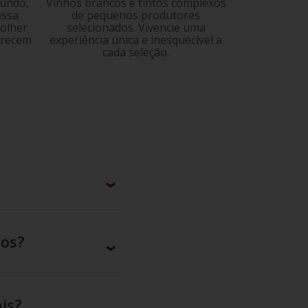
mundo,
Vinhos brancos e tintos complexos
ossa
de pequenos produtores
colher
selecionados. Vivencie uma
erecem
experiência única e inesquecível a
cada seleção.
hos?
is?