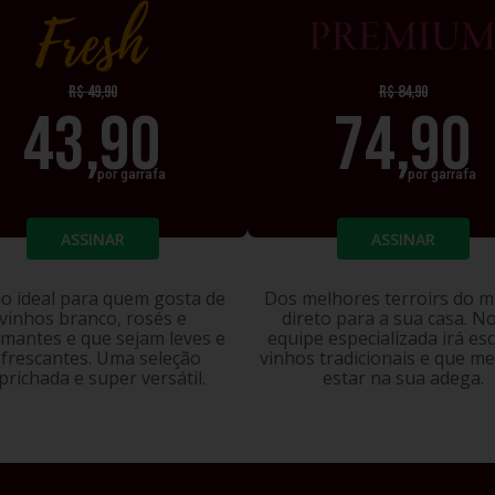
FRESH
PREM
R$
49,90
R$
84,90
43,90
74,90
por garrafa
por garrafa
ASSINAR
ASSINAR
o ideal para quem gosta de
Dos melhores terroirs do 
vinhos branco, rosés e
direto para a sua casa. N
mantes e que sejam leves e
equipe especializada irá es
efrescantes. Uma seleção
vinhos tradicionais e que m
prichada e super versátil.
estar na sua adega.