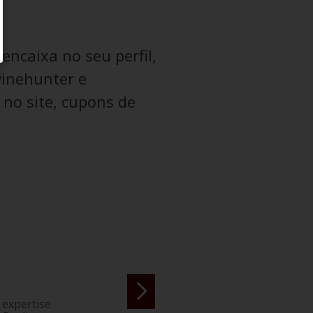
ncaixa no seu perfil,
winehunter e
no site, cupons de
 expertise