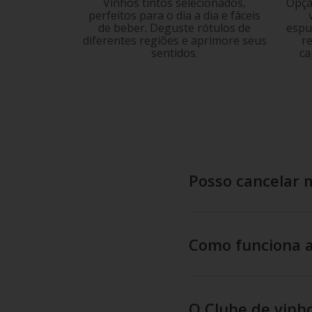
Vinhos tintos selecionados,
Opçã
perfeitos para o dia a dia e fáceis
de beber. Deguste rótulos de
espu
diferentes regiões e aprimore seus
r
sentidos.
ca
Posso cancelar 
Como funciona a
O Clube de vinh