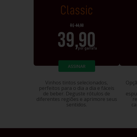
CLASSIC
R$
44,90
39,90
por garrafa
ASSINAR
Vinhos tintos selecionados,
Opçã
perfeitos para o dia a dia e fáceis
de beber. Deguste rótulos de
espu
diferentes regiões e aprimore seus
r
sentidos.
ca