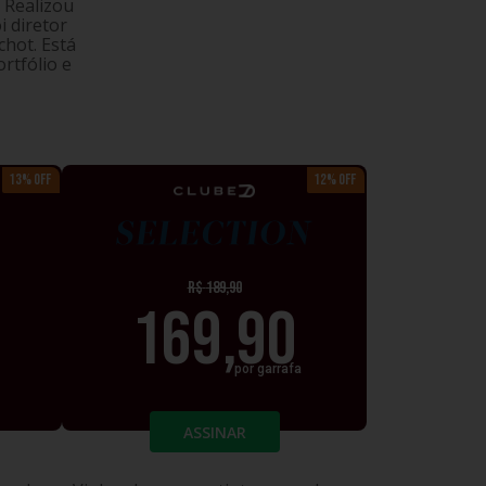
 Realizou
i diretor
hot. Está
rtfólio e
13% OFF
12% OFF
IUM
SELECTION
R$
189,90
169,90
por garrafa
ASSINAR