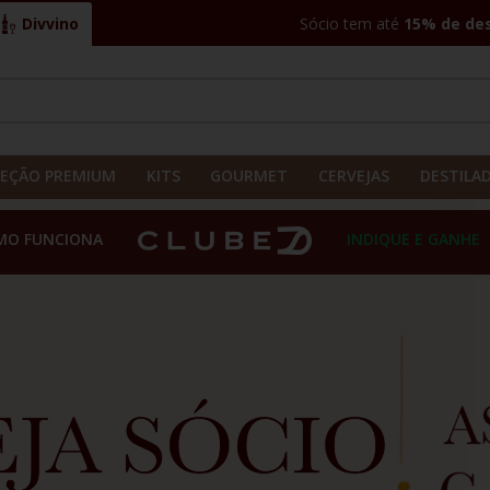
Divvino
Sócio tem até
15% de de
CADOS
LEÇÃO PREMIUM
KITS
GOURMET
CERVEJAS
DESTILA
MO FUNCIONA
INDIQUE E GANHE