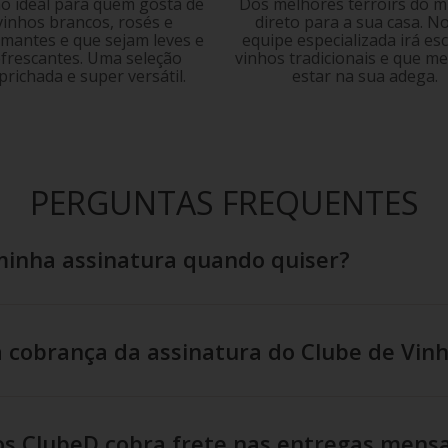
o ideal para quem gosta de
Dos melhores terroirs do 
vinhos brancos, rosés e
direto para a sua casa. N
mantes e que sejam leves e
equipe especializada irá es
efrescantes. Uma seleção
vinhos tradicionais e que m
prichada e super versátil.
estar na sua adega.
PERGUNTAS FREQUENTES
minha assinatura quando quiser?
 cobrança da assinatura do Clube de Vin
os ClubeD cobra frete nas entregas mensa