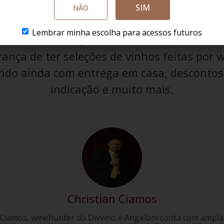
SIM
NÃO
Lembrar minha escolha para acessos futuros
e assinaturas para escolher a que melhor e
ança de ter seleções de vinhos feitas por 
do ainda com entrega em casa, descontos 
indicação e muito mais.
Christian Ciamos
 Ciamos, winehunter do Divvino e Angeloni conta com ampla