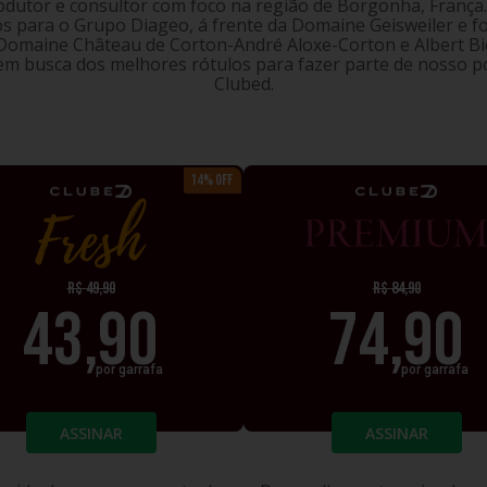
dutor e consultor com foco na região de Borgonha, França.
s para o Grupo Diageo, á frente da Domaine Geisweiler e fo
 Domaine Château de Corton-André Aloxe-Corton e Albert Bic
m busca dos melhores rótulos para fazer parte de nosso po
Clubed.
14% OFF
FRESH
PREM
R$
49,90
R$
84,90
43,90
74,90
por garrafa
por garrafa
ASSINAR
ASSINAR