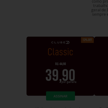
como pro
trabalho
geral de
sempre e
13% OFF
CLASSIC
R$
44,90
39,90
por garrafa
ASSINAR