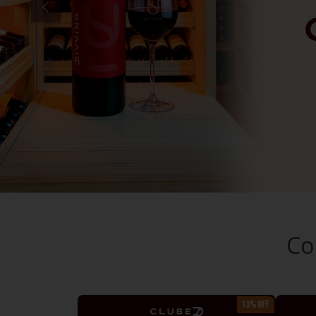
10
º
italiano
Co
13% OFF