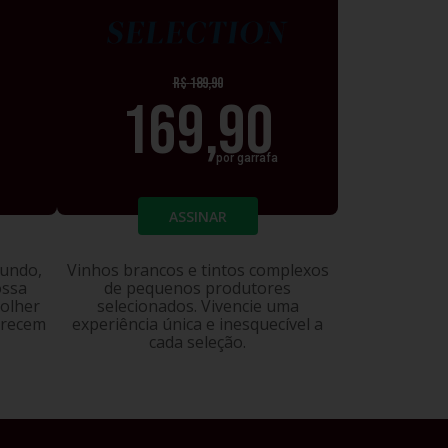
IUM
SELECTION
R$
189,90
169,90
por garrafa
ASSINAR
mundo,
Vinhos brancos e tintos complexos
ossa
de pequenos produtores
colher
selecionados. Vivencie uma
erecem
experiência única e inesquecível a
cada seleção.