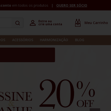
sconto
em todos os produtos
QUERO SER SÓCIO
Entre ou 

crie uma conta
DOS
ACESSÓRIOS
HARMONIZAÇÃO
BLOG