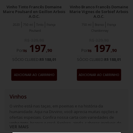
Vinho Tinto Francês Domaine
Vinho Branco Francês Domaine
Maire Poulsard en Geillon Arbois
Marie Vignes de Sorbief Arbois
A.O.C.
A.O.C.
2020
750 ml
Tinto
França
750 ml
Branco
França
Poulsard
Chardonnay
R$
329
,
90
R$
329
,
90
197
197
Por
,
90
Por
,
90
R$
R$
SÓCIO CLUBED:
R$ 188,01
SÓCIO CLUBED:
R$ 188,01
ADICIONAR AO CARRINHO
ADICIONAR AO CARRINHO
Vinhos
O vinho está nas taças, em poemas e na história da
humanidade. Aqui na Divvino, você aprecia muitas opções e
ofertas especiais. Confira nossa carta com variedades de
vinho tinto, branco e rosé. Explore, ainda, sabores incríveis de
VER MAIS
espumantes e frisantes.