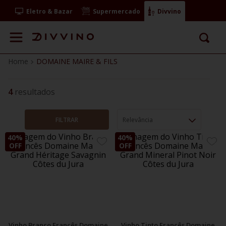
Eletro & Bazar
Supermercado
Divvino
DOMAINE MAIRE & FILS
4
FILTRAR
Relevância
40%
40%
ADICIONE
ADIC
OFF
OFF
AOS
AOS
FAVORITOS
FAVO
Vinho Branco Francês Domaine
Vinho Tinto Francês Domaine