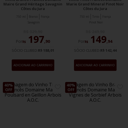
Maire Grand Héritage Savagnin
Marie Grand Mineral Pinot Noir
Côtes du Jura
Côtes du Jura
750 ml
Branco
França
750 ml
Tinto
França
Savagnin
Pinot Noir
R$
329
,
90
R$
249
,
90
197
149
Por
,
90
Por
,
94
R$
R$
SÓCIO CLUBED:
R$ 188,01
SÓCIO CLUBED:
R$ 142,44
ADICIONAR AO CARRINHO
ADICIONAR AO CARRINHO
40%
40%
ADICIONE
ADIC
OFF
OFF
AOS
AOS
FAVORITOS
FAVO