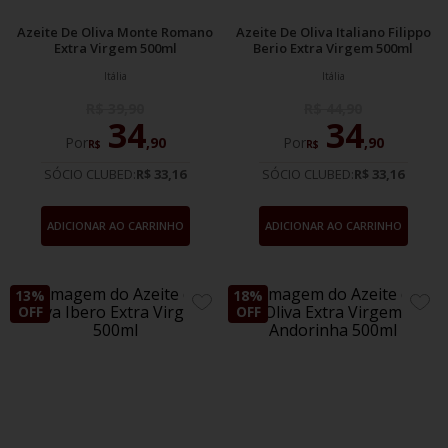
Azeite De Oliva Monte Romano
Azeite De Oliva Italiano Filippo
Extra Virgem 500ml
Berio Extra Virgem 500ml
Itália
Itália
R$
39
,
90
R$
44
,
90
34
34
Por
,
90
Por
,
90
R$
R$
SÓCIO CLUBED:
R$ 33,16
SÓCIO CLUBED:
R$ 33,16
ADICIONAR AO CARRINHO
ADICIONAR AO CARRINHO
13%
18%
ADICIONE
ADIC
OFF
OFF
AOS
AOS
FAVORITOS
FAVO