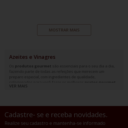
MOSTRAR MAIS
Azeites e Vinagres
Os
produtos gourmet
são essenciais para o seu dia a dia,
fazendo parte de todas as refeições que merecem um
preparo especial, com ingredientes de qualidade,
selecionados para você fazer os melhores
pratos gourmet
VER MAIS
em sua casa.
Aprecie a seleção de
produtos premium
que o Divvino
preparou para você!
Cadastre- se e receba novidades.
Realize seu cadastro e mantenha-se informado