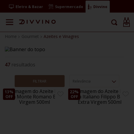
Eletro & Bazar
Supermercado
Divvino
Gourmet
Azeites e Vinagres
47
FILTRAR
Relevância
13%
22%
ADICIONE
ADIC
OFF
OFF
AOS
AOS
FAVORITOS
FAVO