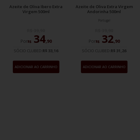
Azeite de Oliva Ibero Extra
Azeite de Oliva Extra Virgem
Virgem 500ml
Andorinha 500ml
Portugal
R$
39
,
90
R$
39
,
90
34
32
Por
,
90
Por
,
90
R$
R$
SÓCIO CLUBED:
R$ 33,16
SÓCIO CLUBED:
R$ 31,26
ADICIONAR AO CARRINHO
ADICIONAR AO CARRINHO