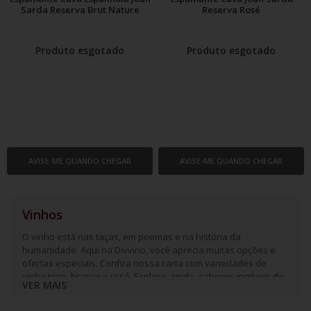
Sarda Reserva Brut Nature
Reserva Rosé
Produto esgotado
Produto esgotado
AVISE-ME QUANDO CHEGAR
AVISE-ME QUANDO CHEGAR
Vinhos
O vinho está nas taças, em poemas e na história da
humanidade. Aqui na Divvino, você aprecia muitas opções e
ofertas especiais. Confira nossa carta com variedades de
vinho tinto, branco e rosé. Explore, ainda, sabores incríveis de
VER MAIS
espumantes e frisantes.