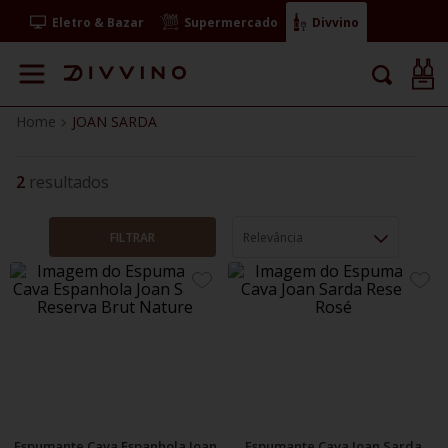
Eletro & Bazar
Supermercado
Divvino
JOAN SARDA
2
FILTRAR
Relevância
ADICIONE
ADIC
AOS
AOS
FAVORITOS
FAVO
Espumante Cava Espanhola Joan
Espumante Cava Joan Sarda