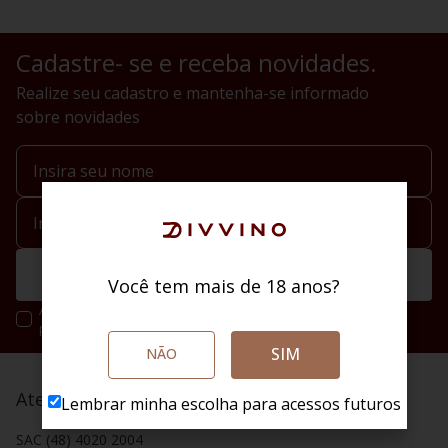
Cadastre- se e receba novidades.
Realize seu cadastro e mantenha-se informado
sobre novidades
Enviar
Você tem mais de 18 anos?
Ao se cadastrar você irá concordar com a nossa política de
privacidade.
SIM
NÃO
Atendimento
Lembrar minha escolha para acessos futuros
SAC (48) 4020 2004