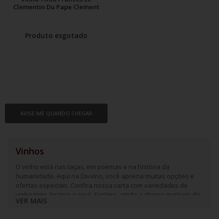
Clementin Du Pape Clement
Produto esgotado
AVISE-ME QUANDO CHEGAR
Vinhos
O vinho está nas taças, em poemas e na história da
humanidade. Aqui na Divvino, você aprecia muitas opções e
ofertas especiais. Confira nossa carta com variedades de
vinho tinto, branco e rosé. Explore, ainda, sabores incríveis de
VER MAIS
espumantes e frisantes.