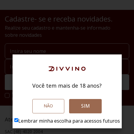
Cadastre- se e receba novidades.
Realize seu cadastro e mantenha-se informado
sobre novidades
Enviar
Você tem mais de 18 anos?
Ao se cadastrar você irá concordar com a nossa política de
privacidade.
SIM
NÃO
Atendimento
Lembrar minha escolha para acessos futuros
SAC (48) 4020 2004