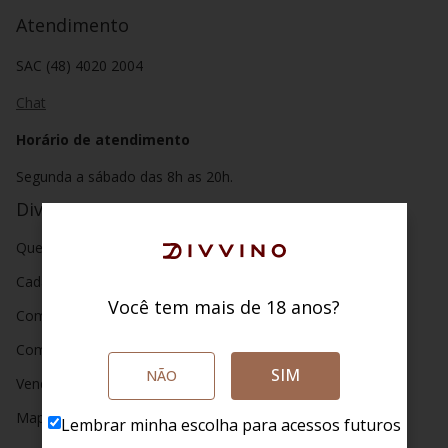
Atendimento
SAC (48) 4020 2004
Chat
Horário de atendimento
Segunda a sábado das 8h as 20h.
Divvino
Quem somos
Cadastro
Você tem mais de 18 anos?
Como comprar
Como funciona
SIM
NÃO
Vendas corporativas
Mapa do Site
Lembrar minha escolha para acessos futuros