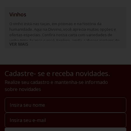
Vinhos
O vinho está nas taças, em poemas e na história da
humanidade. Aqui na Divvino, você aprecia muitas opções e
ofertas especiais. Confira nossa carta com variedades de
vinho tinto, branco e rosé. Explore, ainda, sabores incríveis de
VER MAIS
espumantes e frisantes.
Cadastre- se e receba novidades.
Realize seu cadastro e mantenha-se informado
sobre novidades