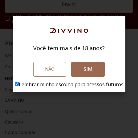
Enviar
Ao se cadastrar você irá concordar com a nossa política de
privacidade.
Atendimento
Você tem mais de 18 anos?
SAC (48) 4020 2004
Chat
SIM
NÃO
Horário de atendimento
Lembrar minha escolha para acessos futuros
Segunda a sábado das 8h as 20h.
Divvino
Quem somos
Cadastro
Como comprar