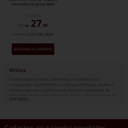
Vermelha Original 60ml
R$
29
,
90
27
Por
,
90
R$
SÓCIO CLUBED:
R$ 26,51
ADICIONAR AO CARRINHO
Vinhos
O vinho está nas taças, em poemas e na história da
humanidade. Aqui na Divvino, você aprecia muitas opções e
ofertas especiais. Confira nossa carta com variedades de
vinho tinto, branco e rosé. Explore, ainda, sabores incríveis de
VER MAIS
espumantes e frisantes.
Cadastre- se e receba novidades.