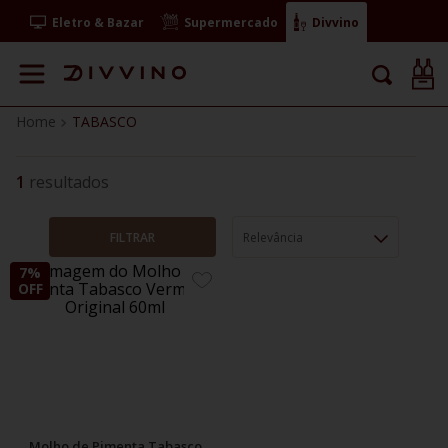
Eletro & Bazar
Supermercado
Divvino
TABASCO
1
FILTRAR
Relevância
7%
ADICIONE
OFF
AOS
FAVORITOS
Molho de Pimenta Tabasco