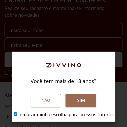
Realize seu cadastro e mantenha-se informado
sobre novidades
Enviar
Ao se cadastrar você irá concordar com a nossa política de
privacidade.
Você tem mais de 18 anos?
Atendimento
SIM
NÃO
SAC (48) 4020 2004
Lembrar minha escolha para acessos futuros
Chat