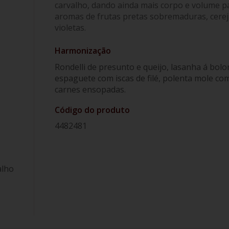
carvalho, dando ainda mais corpo e volume pa
aromas de frutas pretas sobremaduras, cerej
violetas.
Harmonização
Rondelli de presunto e queijo, lasanha á bol
espaguete com iscas de filé, polenta mole com
carnes ensopadas.
Código do produto
4482481
alho