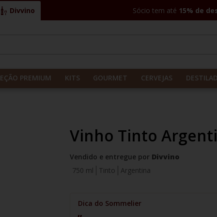
Divvino
Sócio tem até
15% de de
CADOS
LEÇÃO PREMIUM
KITS
GOURMET
CERVEJAS
DESTILA
Vinho Tinto Argent
Vendido e entregue por
Divvino
750 ml
Tinto
Argentina