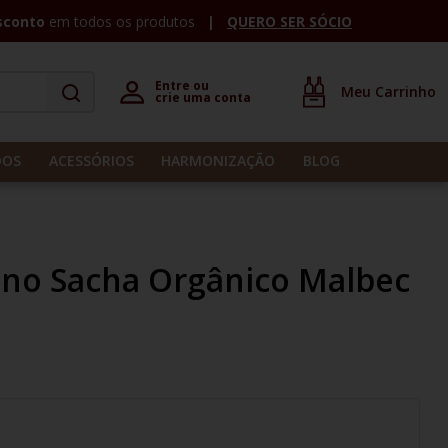
sconto
em todos os produtos
QUERO SER SÓCIO
Entre ou 

crie uma conta
DOS
ACESSÓRIOS
HARMONIZAÇÃO
BLOG
ino Sacha Orgânico Malbec