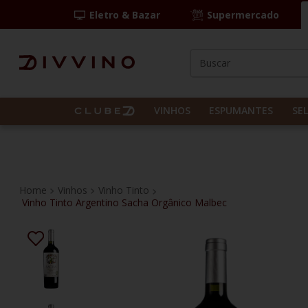
Eletro & Bazar
Supermercado
Buscar
TERMOS MAIS BUS
1
º
las camelias
VINHOS
ESPUMANTES
SE
2
º
casal mendes
3
º
espumante
4
º
vinho tinto
Vinhos
Vinho Tinto
Vinho Tinto Argentino Sacha Orgânico Malbec
5
º
itália
6
º
pinot noir
7
º
kit
8
º
frança
9
º
cordero