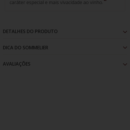
caráter especial e mais vivacidade ao vinho.
DETALHES DO PRODUTO
AVALIAÇÕES
Cor delicada, tonalidade rose claro, blush animado
pelo discreto desprendimento das borbulhas. Boa
intensidade aromática, notas típicas das uvas
americanas como morangos, cerejas e amora e notas
florais como rosas e violeta. Leve e fácil de beber,
paladar adocicado e com a presença das borbulhas
que trazem um caráter especial e mais vivacidade ao
vinho.