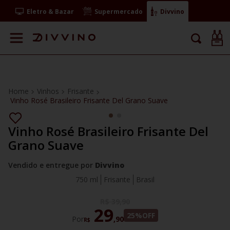
Eletro & Bazar
Supermercado
Divvino
Vinhos
Frisante
Vinho Rosé Brasileiro Frisante Del Grano Suave
Vinho Rosé Brasileiro Frisante Del
Grano Suave
Vendido e entregue por
Divvino
750 ml
Frisante
Brasil
R$
39
,
90
29
25%
OFF
Por
,
90
R$