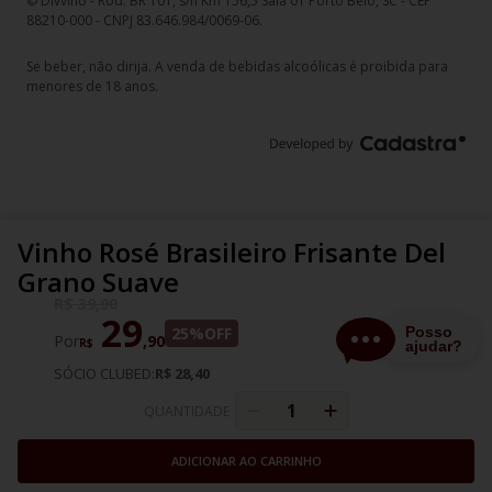
© Divvino - Rod. BR 101, s/n Km 156,5 Sala 01 Porto Belo, SC - CEP
88210-000 - CNPJ 83.646.984/0069-06.
Se beber, não dirija. A venda de bebidas alcoólicas é proibida para
menores de 18 anos.
Vinho Rosé Brasileiro Frisante Del
Grano Suave
R$
39
,
90
29
25%
OFF
Por
,
90
R$
SÓCIO CLUBED:
R$ 28,40
QUANTIDADE
ADICIONAR AO CARRINHO