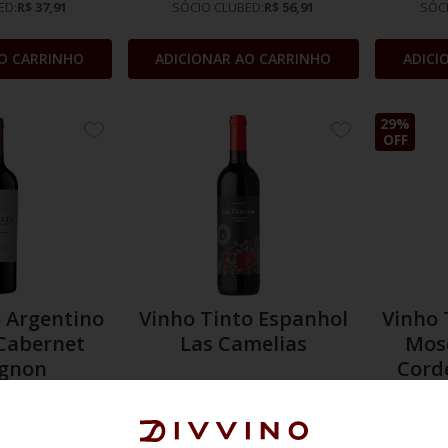
ED:
R$ 37,91
SÓCIO CLUBED:
R$ 56,91
SÓC
O CARRINHO
ADICIONAR AO CARRINHO
ADICI
29%
ADICIONE
ADICIONE
OFF
AOS
AOS
FAVORITOS
FAVORITOS
o Argentino
Vinho Tinto Espanhol
Vinho 
 Cabernet
Las Camelias
Mos
ignon
Corde
L
into
Argentina
750 ml
Tinto
Espanha
750 m
Sauvignon
Bobal