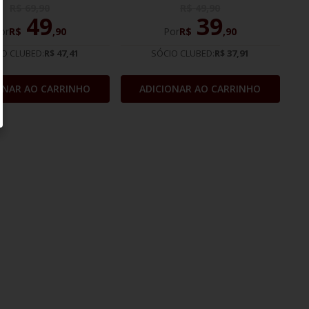
R$
69
,
90
R$
49
,
90
49
39
or
R$
,
90
Por
R$
,
90
IO CLUBED:
R$ 47,41
SÓCIO CLUBED:
R$ 37,91
ONAR AO CARRINHO
ADICIONAR AO CARRINHO