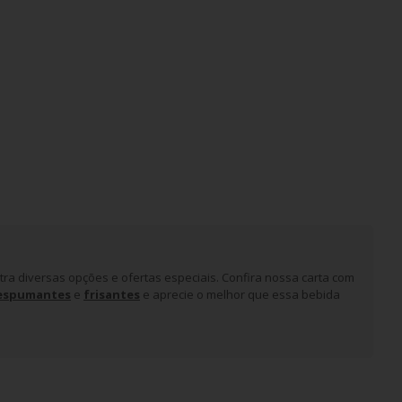
ra diversas opções e ofertas especiais. Confira nossa carta com
espumantes
e
frisantes
e aprecie o melhor que essa bebida
 bebidas à base de uva na Turquia, na Síria e no Líbano, que