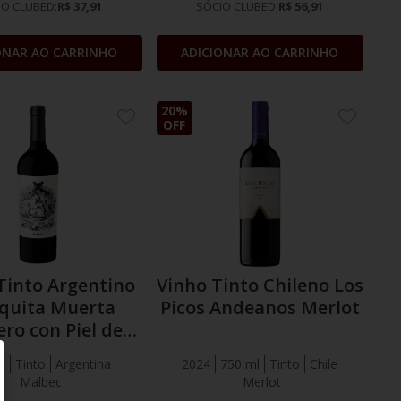
IO CLUBED:
R$ 37,91
SÓCIO CLUBED:
R$ 56,91
ONAR AO CARRINHO
ADICIONAR AO CARRINHO
20%
ADICIONE
ADICION
OFF
AOS
AOS
FAVORITOS
FAVORIT
Tinto Argentino
Vinho Tinto Chileno Los
quita Muerta
Picos Andeanos Merlot
ro con Piel de
obo Malbec
l
Tinto
Argentina
2024
750 ml
Tinto
Chile
Malbec
Merlot