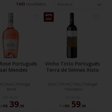
1443
Relevância
40%
ADICIONE
ADICION
OFF
AOS
AOS
FAVORITOS
FAVORIT
 Rosé Português
Vinho Tinto Português
sal Mendes
Terra de Selmes Xisto
ml
Rosé
Portugal
2023
750 ml
Tinto
Portugal
Blend
Trincadeira
R$
69
,
90
R$
99
,
90
39
59
or
R$
,
90
Por
R$
,
90