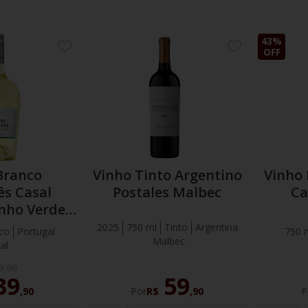
43%
ADICIONE
ADICIONE
OFF
AOS
AOS
FAVORITOS
FAVORITOS
Branco
Vinho Tinto Argentino
Vinho
ês Casal
Postales Malbec
Ca
nho Verde
.C.
2025
750 ml
Tinto
Argentina
co
Portugal
750 
Malbec
al
9
,
90
39
59
,
90
Por
R$
,
90
P