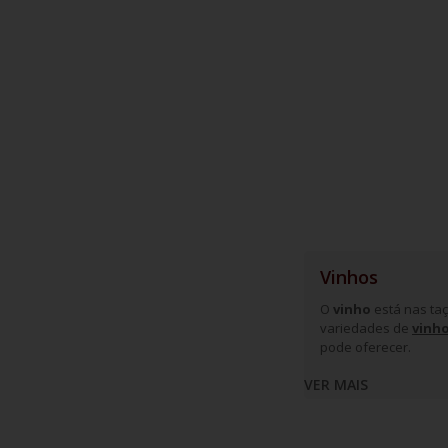
Vinhos
O
vinho
está nas taç
variedades de
vinho
pode oferecer.
A história d
VER MAIS
É difícil afirmar a é
datam mais de 700