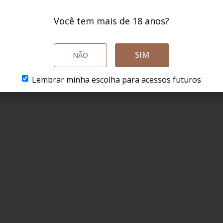
59
49
Você tem mais de 18 anos?
,
90
Por
R$
,
90
P
ED:
R$ 56,91
SÓCIO CLUBED:
R$ 47,41
SÓC
SIM
NÃO
O CARRINHO
ADICIONAR AO CARRINHO
ADICI
Lembrar minha escolha para acessos futuros