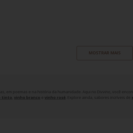
MOSTRAR MAIS
as, em poemas e na história da humanidade. Aqui no Divvino, você encont
 tinto
,
vinho branco
e
vinho rosé
. Explore ainda, sabores incríveis de
o vinho
poca e o local em que o vinho surgiu. Arqueólogos encontraram indícios de
0 anos
.