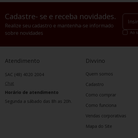
No Egito, inscrições 
África. E foram os 
Cadastre- se e receba novidades.
disseminadores da
Realize seu cadastro e mantenha-se informado
Hoje, o vinho foi dis
sobre novidades
Ao s
por exemplo, possu
Vinho: uma 
O vinho é produzido 
Atendimento
Divvino
produção de determin
Quem somos
Diferente do que mui
SAC (48) 4020 2004
para diversos palad
Chat
Cadastro
aproxima ao seu pal
complementam ainda 
Horário de atendimento
Como comprar
Segunda a sábado das 8h as 20h.
Confira as diversas 
Como funciona
Vendas corporativas
Mapa do Site