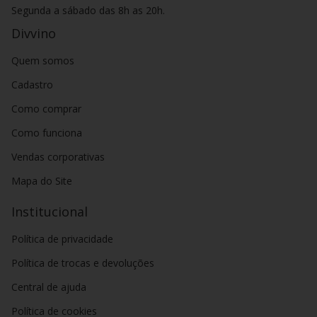
Segunda a sábado das 8h as 20h.
de Sauternes na
França
Divvino
Como conservar o vinho branco?
A temperatura ideal do vinho branco jovem é entre 5°C e
Quem somos
10°C
. Para que a garrafa fique nessa temperatura, coloque o
vinho em um balde com gelo e deixe-o entre 20 a 30 minutos.
Cadastro
Conheça e experimente os demais tipos de vinhos disponíveis
Como comprar
no Divvino! Confira os
vinhos tintos
,
vinhos rosés
,
vinhos
frisantes
e
espumantes
Como funciona
Vendas corporativas
Mapa do Site
Institucional
Política de privacidade
Política de trocas e devoluções
Central de ajuda
Política de cookies