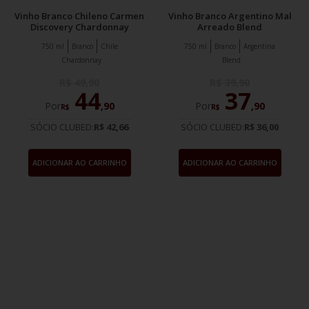
Vinho Branco Chileno Carmen
Vinho Branco Argentino Mal
Discovery Chardonnay
Arreado Blend
750 ml
Branco
Chile
750 ml
Branco
Argentina
Chardonnay
Blend
R$
49
,
90
R$
39
,
90
44
37
Por
,
90
Por
,
90
R$
R$
SÓCIO CLUBED:
R$ 42,66
SÓCIO CLUBED:
R$ 36,00
ADICIONAR AO CARRINHO
ADICIONAR AO CARRINHO