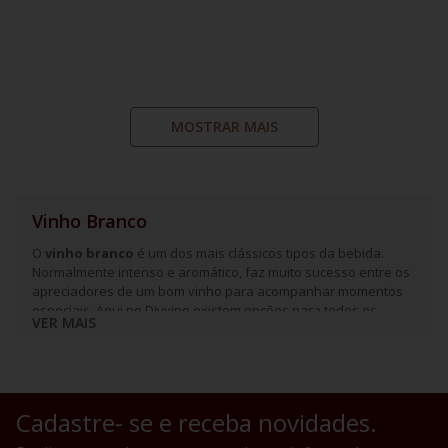
MOSTRAR MAIS
Vinho Branco
O
vinho branco
é um dos mais clássicos tipos da bebida.
Normalmente intenso e aromático, faz muito sucesso entre os
apreciadores de um bom vinho para acompanhar momentos
especiais. Aqui no Divvino existem opções para todos os
VER MAIS
paladares e que podem ser apreciadas em diferentes
estações do ano, como
Chardonnay
e
Sauvignon Blanc
.
Conheça a nossa adega e aproveite as diversas ofertas de
vinhos italianos, franceses, sul-africanos e mais!
Cadastre- se e receba novidades.
Quais são os tipos de vinhos brancos?