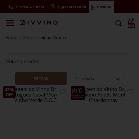
Eletro & Bazar
Supermercado
Divvino
Vinhos
Vinho Branco
334
FILTRAR
Relevância
43%
42%
ADICIONE
ADIC
OFF
OFF
AOS
AOS
FAVORITOS
FAVO