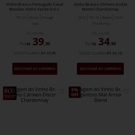
Vinho Branco Português Casal
Vinho Branco Chileno And3s
Mendes Vinho Verde D.O.C.
Monte Chardonnay
750 ml
Branco
Portugal
2024
750 ml
Branco
Chile
Azal
Chardonnay
R$
69
,
90
R$
59
,
90
39
34
Por
,
90
Por
,
90
R$
R$
SÓCIO CLUBED:
R$ 37,91
SÓCIO CLUBED:
R$ 33,16
ADICIONAR AO CARRINHO
ADICIONAR AO CARRINHO
10%
5%
ADICIONE
ADIC
OFF
OFF
AOS
AOS
FAVORITOS
FAVO