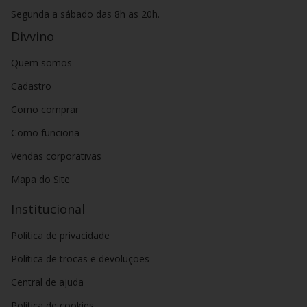
harmonizam bem com diversos pratos, sobretudo com
frutos
Segunda a sábado das 8h as 20h.
do mar
e
massas
que levam molhos com ingredientes
Divvino
derivados do leite e ervas.
A temperatura ideal para servir o vinho rosé é
entre 8°C e
Quem somos
10°C
, para acentuar a sensação de frescor. Para isso, a dica é
Cadastro
colocar o vinho em um balde com gelo de 20 a 30 minutos.
Confira a seleção de vinhos rosé do Divvino e escolha o de
Como comprar
sua preferência! Aproveite a chance e confira as demais
Como funciona
opções de
vinhos brancos
,
espumantes
,
frisantes
e
vinhos tintos
!
Vendas corporativas
Mapa do Site
Institucional
Política de privacidade
Política de trocas e devoluções
Central de ajuda
Política de cookies