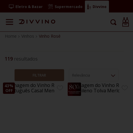
Eletro & Bazar
Supermercado
Divvino
Vinhos
Vinho Rosé
119
FILTRAR
Relevância
43%
40%
ADICIONE
ADIC
OFF
OFF
AOS
AOS
FAVORITOS
FAVO