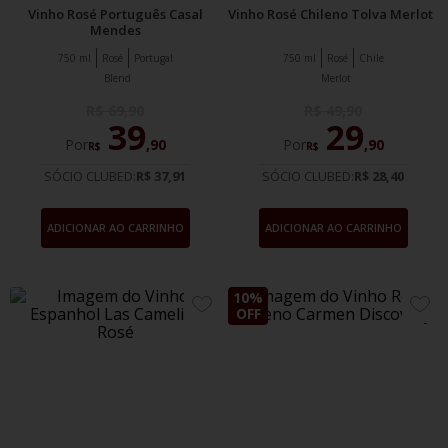
Vinho Rosé Português Casal
Vinho Rosé Chileno Tolva Merlot
Mendes
750 ml
Rosé
Portugal
750 ml
Rosé
Chile
Blend
Merlot
R$
69
,
90
R$
49
,
90
39
29
Por
,
90
Por
,
90
R$
R$
SÓCIO CLUBED:
R$ 37,91
SÓCIO CLUBED:
R$ 28,40
ADICIONAR AO CARRINHO
ADICIONAR AO CARRINHO
10%
ADICIONE
ADIC
OFF
AOS
AOS
FAVORITOS
FAVO