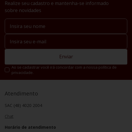
Realize seu cadastro e mantenha-se informado
Como é produzido o vinho rosé?
sobre novidades
O vinho rosé pode ser obtido por diferentes
métodos de
produção
, entre os quais se destacam:
Maceração curta ou pré-fermentativa:
processo mais
comum, no qual as uvas tintas são amassadas e dão origem
ao mosto (sumo de uva). O mosto fica em contato com os
sólidos da fruta (cascas e sementes) por algumas horas – o
suficiente para conferir acidez e o tom rosado ao vinho.
Enviar
Corte (
blend ou assemblage
):
técnica que mistura vinhos
Ao se cadastrar você irá concordar com a nossa política de
tintos e vinhos brancos na medida exata para produzir o vinho
privacidade.
rosé. Processo restrito e altamente delicado, que resulta em
alguns dos espumantes mais finos do mercado.
Sangria:
No início da fermentação do vinho tinto, parte do
Atendimento
líquido é “sangrado” para outro recipiente, originando o vinho
rosé. Produz vinhos mais avermelhados, os
rosé de saignée
.
SAC (48) 4020 2004
Vinho Rosé: como servir e harmonizar
Chat
Refrescante e agradável aos olhos, o vinho rosé é aromático e
leve, ideal para dias mais quentes e eventos ao ar livre. Por
Horário de atendimento
carregar essa leveza ao ser consumido, os vinhos rosés