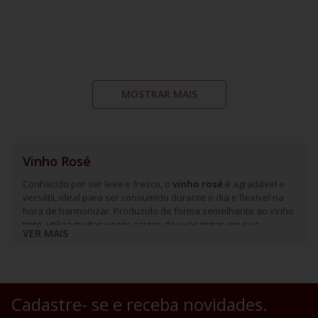
MOSTRAR MAIS
Vinho Rosé
Conhecido por ser leve e fresco, o
vinho rosé
é agradável e
versátil, ideal para ser consumido durante o dia e flexível na
hora de harmonizar. Produzido de forma semelhante ao vinho
tinto, utiliza muitas vezes castas de uvas tintas em sua
VER MAIS
composição, porém com menos tempo de exposição a casca
da fruta, para que sua coloração permaneça rosada e seu
sabor mais delicado, características marcantes neste tipo de
vinho.
Cadastre- se e receba novidades.
Entre as uvas mais utilizadas para sua produção, se destacam
a
pinot noir, grenache e tempranillo