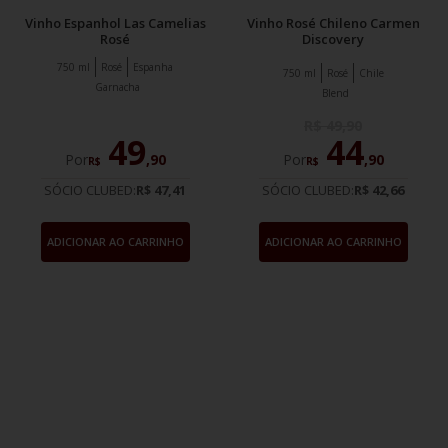
Vinho Espanhol Las Camelias
Vinho Rosé Chileno Carmen
Rosé
Discovery
750 ml
Rosé
Espanha
750 ml
Rosé
Chile
Garnacha
Blend
R$
49
,
90
49
44
Por
,
90
Por
,
90
R$
R$
SÓCIO CLUBED:
R$ 47,41
SÓCIO CLUBED:
R$ 42,66
ADICIONAR AO CARRINHO
ADICIONAR AO CARRINHO