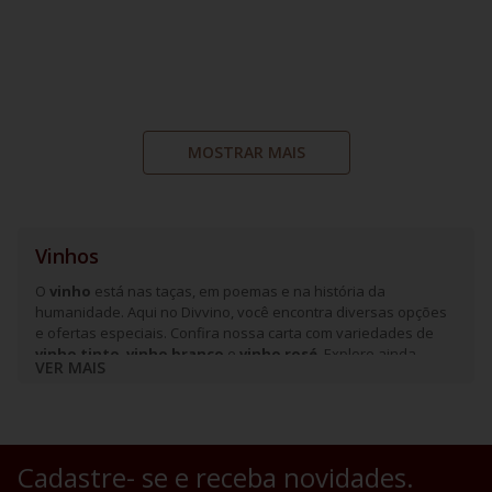
MOSTRAR MAIS
Vinhos
O
vinho
está nas taças, em poemas e na história da
humanidade. Aqui no Divvino, você encontra diversas opções
e ofertas especiais. Confira nossa carta com variedades de
vinho tinto
,
vinho branco
e
vinho rosé
. Explore ainda,
VER MAIS
sabores incríveis de
espumantes
e
frisantes
e aprecie o
melhor que essa bebida pode oferecer.
A história do vinho
É difícil afirmar a época e o local em que o vinho surgiu.
Cadastre- se e receba novidades.
Arqueólogos encontraram indícios de bebidas à base de uva