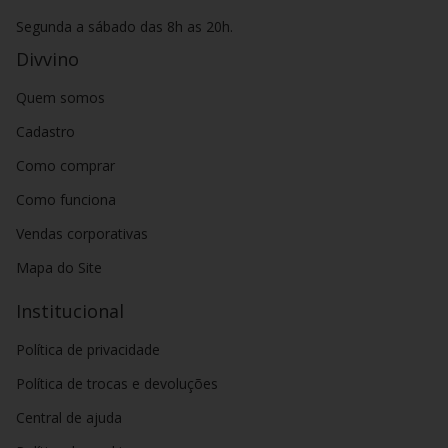
Diferente do que muitos acreditam, o vinho não precisa ser
Segunda a sábado das 8h as 20h.
consumido apenas em ocasiões ou datas especiais. A bebida
é democrática e há muitas opções para diversos paladares e
Divvino
momentos do seu dia. O
vinho pode ser consumido como e
onde você quiser
. O segredo é encontrar o estilo que mais se
Quem somos
aproxima ao seu paladar: podem ser vinhos mais encorpados,
leves, doces ou secos, por exemplo. E também uni-los a pratos
Cadastro
que harmonizam e complementam ainda mais a experiência.
Como comprar
Confira as diversas opções de vinhos estrangeiros no Divvino.
Acesse e conheça
vinhos argentinos
,
portugueses
,
Como funciona
chilenos
,
franceses
e muitos outros!
Vendas corporativas
Mapa do Site
Institucional
Política de privacidade
Política de trocas e devoluções
Central de ajuda