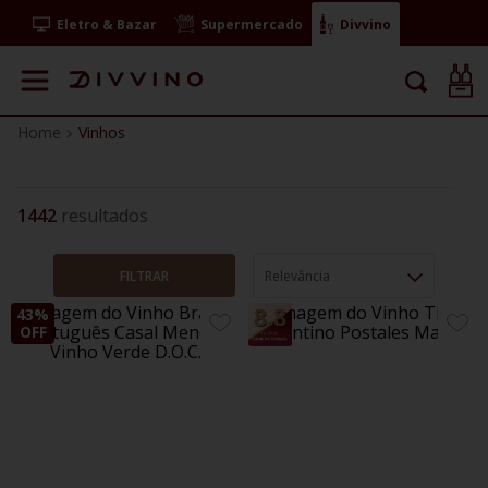
Eletro & Bazar
Supermercado
Divvino
Vinhos
1442
FILTRAR
Relevância
43%
ADICIONE
ADIC
OFF
AOS
AOS
FAVORITOS
FAVO