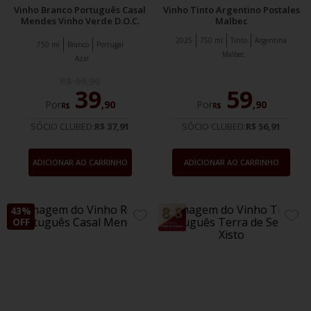
Vinho Branco Português Casal
Vinho Tinto Argentino Postales
Mendes Vinho Verde D.O.C.
Malbec
2025
750 ml
Tinto
Argentina
750 ml
Branco
Portugal
Malbec
Azal
R$
69
,
90
39
59
Por
,
90
Por
,
90
R$
R$
SÓCIO CLUBED:
R$ 37,91
SÓCIO CLUBED:
R$ 56,91
ADICIONAR AO CARRINHO
ADICIONAR AO CARRINHO
43%
ADICIONE
ADIC
OFF
AOS
AOS
FAVORITOS
FAVO