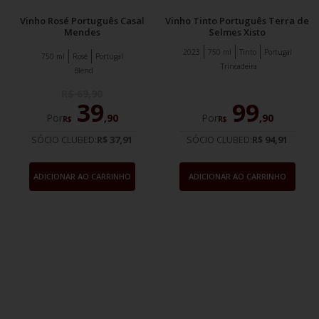
Vinho Rosé Português Casal
Vinho Tinto Português Terra de
Mendes
Selmes Xisto
2023
750 ml
Tinto
Portugal
750 ml
Rosé
Portugal
Trincadeira
Blend
R$
69
,
90
39
99
Por
,
90
Por
,
90
R$
R$
SÓCIO CLUBED:
R$ 37,91
SÓCIO CLUBED:
R$ 94,91
ADICIONAR AO CARRINHO
ADICIONAR AO CARRINHO