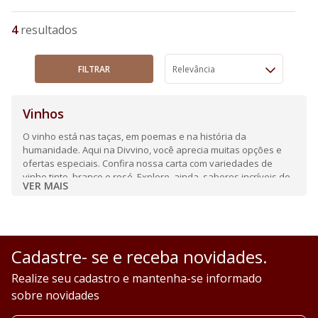
4
FILTRAR
Relevância
Vinhos
O vinho está nas taças, em poemas e na história da
humanidade. Aqui na Divvino, você aprecia muitas opções e
ofertas especiais. Confira nossa carta com variedades de
vinho tinto, branco e rosé. Explore, ainda, sabores incríveis de
VER MAIS
espumantes e frisantes.
Cadastre- se e receba novidades.
Realize seu cadastro e mantenha-se informado
sobre novidades