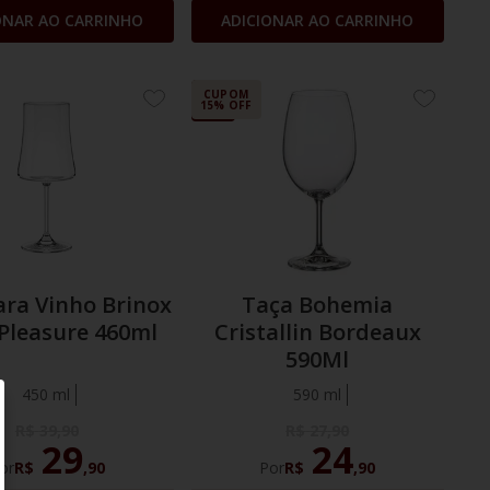
ONAR AO CARRINHO
ADICIONAR AO CARRINHO
11%
CUPOM
ADICIONE
ADICION
15% OFF
OFF
AOS
AOS
FAVORITOS
FAVORIT
ara Vinho Brinox
Taça Bohemia
Pleasure 460ml
Cristallin Bordeaux
590Ml
450 ml
590 ml
R$
39
,
90
R$
27
,
90
29
24
or
R$
,
90
Por
R$
,
90