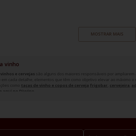
MOSTRAR MAIS
a vinho
 vinhos e cervejas
são alguns dos maiores responsáveis por ampliarem a
 em cada detalhe, elementos que têm como objetivo elevar ao máximo o 
opções como
taças de vinho e copos de cerveja
frigobar
,
cervejeira
,
a
a aqui no Divvino
.
tância das taças de vinho e dos copos de c
s aromas, o formato das
taças de vinho
permitem o contato adequado do lí
oriais dos vinhos. O mesmo vale para os
copos de cerveja
, que quando s
l. Desta forma é possível sentir os aromas e sabores de uma maneira ma
m melhorar ainda mais a sua experiência com bebidas, temos também
ta