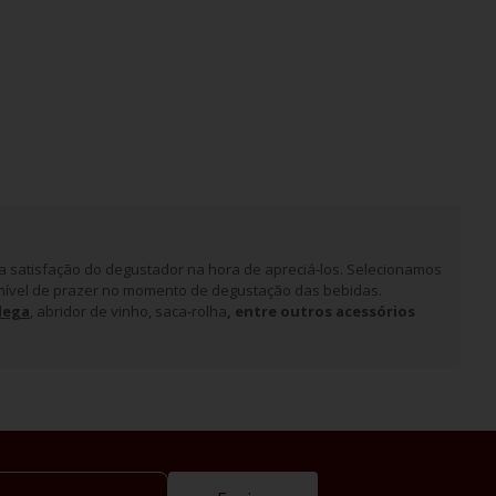
 satisfação do degustador na hora de apreciá-los. Selecionamos
nível de prazer no momento de degustação das bebidas.
dega
, abridor de vinho, saca-rolha
, entre outros acessórios
erveja?
quido com o ar, sem interferir na temperatura e nas outras
ervidos da cerveja ideal somam e ajudam a aprimorar a
is completa e intensa, percebendo diferenças entre uma cerveja
ças de champagne e espumante
,
taças de cristal
e
copos de