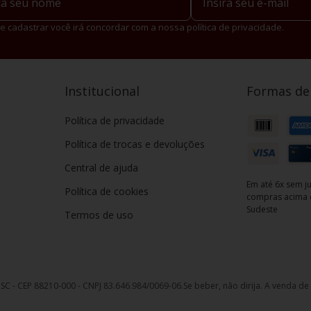
ervejeira
e cadastrar você irá concordar com a nossa política de privacidade.
 eficientes, os
frigobares e cervejeiras
são excelentes opções para ma
 em pequenas porções, principalmente quando se tem um espaço pequeno
r economia e bebidas geladas em menor tempo
, sem ocupar espaço na
Institucional
Formas d
em instalados na cozinha, na sala, em áreas de convívio da casa ou em s
eriência completa, confira nossas opções de
vinhos
e
cervejas
. Aqui no 
Política de privacidade
Política de trocas e devoluções
Central de ajuda
Em até 6x sem ju
Política de cookies
compras acima d
Sudeste
Termos de uso
, SC - CEP 88210-000 - CNPJ 83.646.984/0069-06.
Se beber, não dirija. A venda d