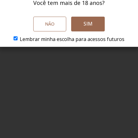
Você tem mais de 18 anos?
ED:
R$ 7,51
SÓCIO CLUBED:
R$ 85,41
SÓC
O CARRINHO
ADICIONAR AO CARRINHO
ADICI
SIM
NÃO
Lembrar minha escolha para acessos futuros