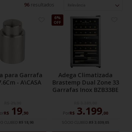
96
Relevância
6%
ADICIONE
ADICION
OFF
AOS
AOS
FAVORITOS
FAVORIT
 para Garrafa
Adega Climatizada
7.6Cm - A\CASA
Brastemp Dual Zone 33
Garrafas Inox BZB33BE
R$
29
,
90
R$
3
.
389
,
00
19
3
.
199
or
R$
,
90
Por
R$
,
00
IO CLUBED:
R$ 18,90
SÓCIO CLUBED:
R$ 3.039,05