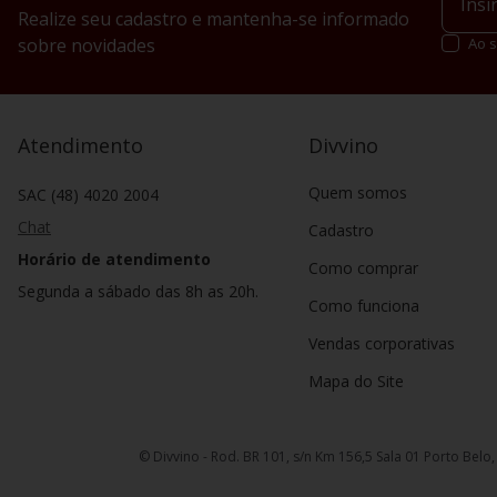
whisky
.
Realize seu cadastro e mantenha-se informado
Frigobar e c
sobre novidades
Ao s
Compactos e bastante
conservar alimentos
praticidade, maio
Atendimento
Divvino
apropriados para ser
Para deixar sua exp
Quem somos
SAC (48) 4020 2004
Chat
Cadastro
Horário de atendimento
Como comprar
Segunda a sábado das 8h as 20h.
Como funciona
Vendas corporativas
Mapa do Site
© Divvino - Rod. BR 101, s/n Km 156,5 Sala 01 Porto Belo