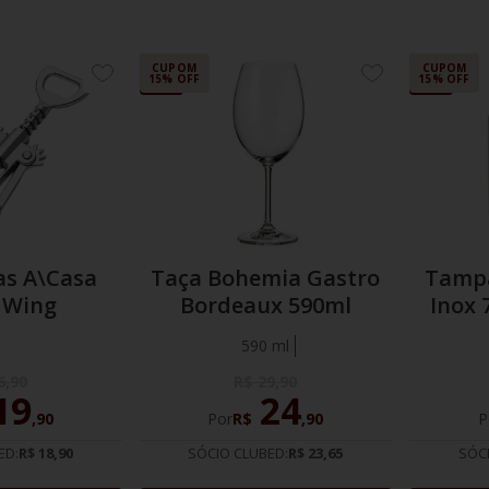
17%
33%
CUPOM
CUPOM
ADICIONE
ADICIONE
15% OFF
15% OFF
OFF
OFF
AOS
AOS
FAVORITOS
FAVORITOS
as A\Casa
Taça Bohemia Gastro
Tampa
 Wing
Bordeaux 590ml
Inox 
590 ml
6
,
90
R$
29
,
90
19
24
,
90
Por
R$
,
90
P
ED:
R$ 18,90
SÓCIO CLUBED:
R$ 23,65
SÓC