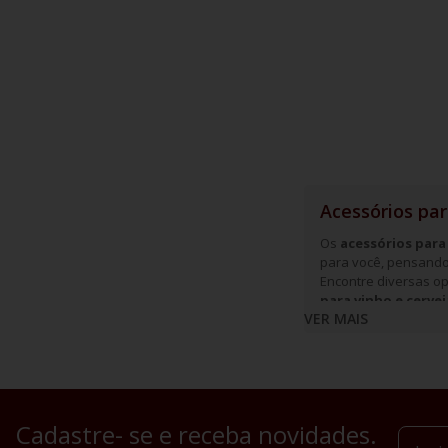
Acessórios par
Os
acessórios para
para você, pensando
Encontre diversas 
para vinho e cervej
VER MAIS
Qual a impor
Além de valorizar o
características sens
experiência sensoria
Cadastre- se e receba novidades.
e outra. Pensando e