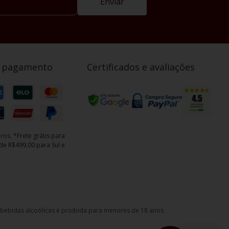
Enviar
nter bebidas e cervejas na temperatura ideal e bem geladas ou
. Vários são os benefícios desses refrigeradores, como
maior
 sua geladeira. A cervejeira e o frigobar possuem tamanhos
e pagamento
Certificados e avaliações
alões.
Divvino você encontra as melhores ofertas!
ros. *Frete grátis para
e R$499,00 para Sul e
e bebidas alcoólicas é proibida para menores de 18 anos.