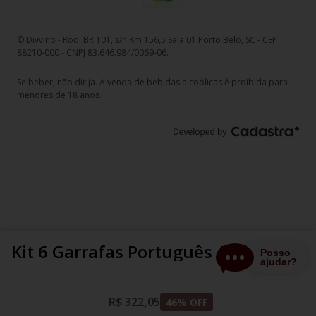
© Divvino - Rod. BR 101, s/n Km 156,5 Sala 01 Porto Belo, SC - CEP
88210-000 - CNPJ 83.646.984/0069-06.
Se beber, não dirija. A venda de bebidas alcoólicas é proibida para
menores de 18 anos.
Kit 6 Garrafas Português Alabastro
R$
322
,
05
46
% OFF