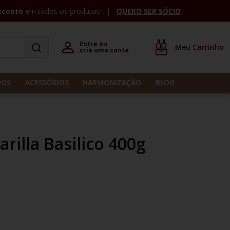
sconto
em todos os produtos
QUERO SER SÓCIO
Entre ou 

crie uma conta
DOS
ACESSÓRIOS
HARMONIZAÇÃO
BLOG
illa Basilico 400g