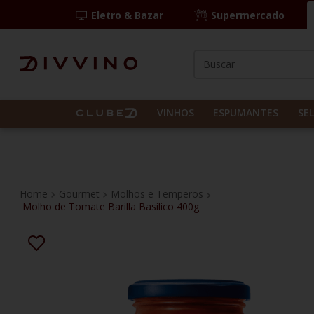
Eletro & Bazar
Supermercado
Buscar
TERMOS MAIS BUS
1
º
las camelias
VINHOS
ESPUMANTES
SE
2
º
casal mendes
3
º
vinho tinto
4
º
espumante
Gourmet
Molhos e Temperos
Molho de Tomate Barilla Basilico 400g
5
º
itália
6
º
pinot noir
7
º
kit
8
º
frança
9
º
chablis