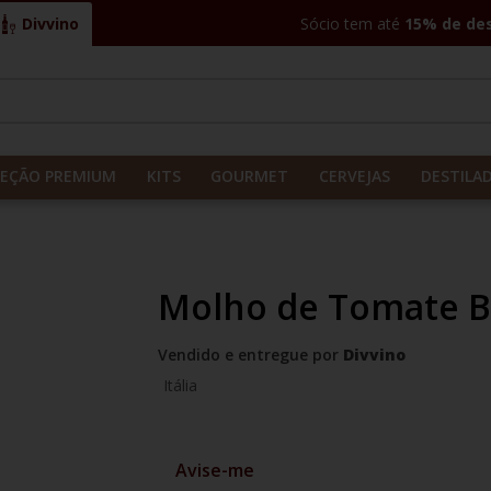
Divvino
Sócio tem até
15% de de
CADOS
LEÇÃO PREMIUM
KITS
GOURMET
CERVEJAS
DESTILA
Molho de Tomate Bar
Vendido e entregue por
Divvino
Itália
Avise-me