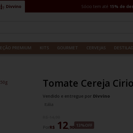
Divvino
Sócio tem até
15% de de
CADOS
LEÇÃO PREMIUM
KITS
GOURMET
CERVEJAS
DESTILA
Tomate Cereja Ciri
250g
Vendido e entregue por
Divvino
Itália
R$
14
,
90
12
13%
OFF
Por
R$
,
90