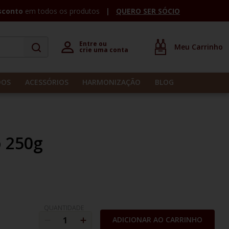
sconto
em todos os produtos
QUERO SER SÓCIO
Entre ou 

crie uma conta
DOS
ACESSÓRIOS
HARMONIZAÇÃO
BLOG
o 250g
QUANTIDADE
ADICIONAR AO CARRINHO