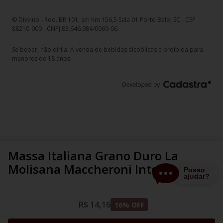
© Divvino - Rod. BR 101, s/n Km 156,5 Sala 01 Porto Belo, SC - CEP
88210-000 - CNPJ 83.646.984/0069-06.
Se beber, não dirija. A venda de bebidas alcoólicas é proibida para
menores de 18 anos.
Massa Italiana Grano Duro La
Molisana Maccheroni Integral 500g
R$
14
,
16
16
% OFF