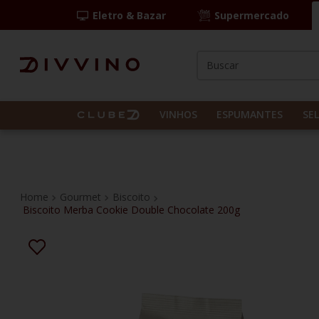
Eletro & Bazar
Supermercado
Buscar
TERMOS MAIS BUS
1
º
las camelias
VINHOS
ESPUMANTES
SE
2
º
casal mendes
3
º
vinho tinto
4
º
espumante
Gourmet
Biscoito
Biscoito Merba Cookie Double Chocolate 200g
5
º
itália
6
º
pinot noir
7
º
kit
8
º
frança
9
º
chablis