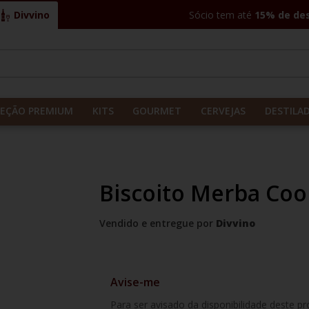
Divvino
Sócio tem até
15% de de
CADOS
LEÇÃO PREMIUM
KITS
GOURMET
CERVEJAS
DESTILA
Biscoito Merba Coo
Vendido e entregue por
Divvino
Avise-me
Para ser avisado da disponibilidade deste p