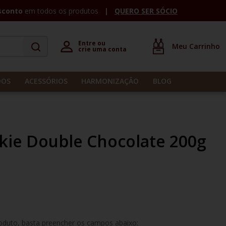
sconto
em todos os produtos
QUERO SER SÓCIO
Entre ou 

crie uma conta
DOS
ACESSÓRIOS
HARMONIZAÇÃO
BLOG
kie Double Chocolate 200g
roduto, basta preencher os campos abaixo: