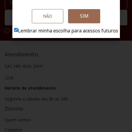
SIM
NÃO
Enviar
Ao se cadastrar você irá concordar com a nossa política de
Lembrar minha escolha para acessos futuros
privacidade.
Atendimento
SAC (48) 4020 2004
Chat
Horário de atendimento
Segunda a sábado das 8h as 20h.
Divvino
Quem somos
Cadastro