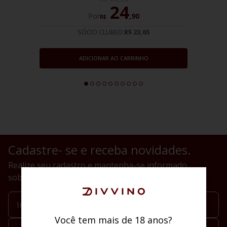
24
Por
,
90
R$
SÓCIO CLUBED:
R$ 23,65
ADICIONAR AO CARRINHO
Cadastre- se e receba novidades.
Realize seu cadastro e mantenha-se informado
sobre novidades
Você tem mais de 18 anos?