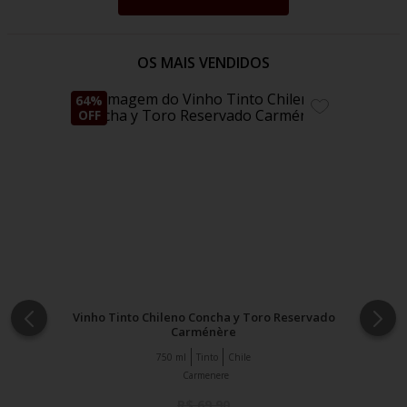
OS MAIS VENDIDOS
64%
ADICIONE
OFF
AOS
FAVORITOS
Vinho Tinto Chileno Concha y Toro Reservado
Carménère
750 ml
Tinto
Chile
Carmenere
R$
69
,
90