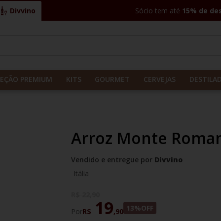
Divvino
Sócio tem até
15% de de
CADOS
LEÇÃO PREMIUM
KITS
GOURMET
CERVEJAS
DESTILA
Arroz Monte Roman
Vendido e entregue por
Divvino
Itália
R$
22
,
90
19
13%
OFF
Por
R$
,
90