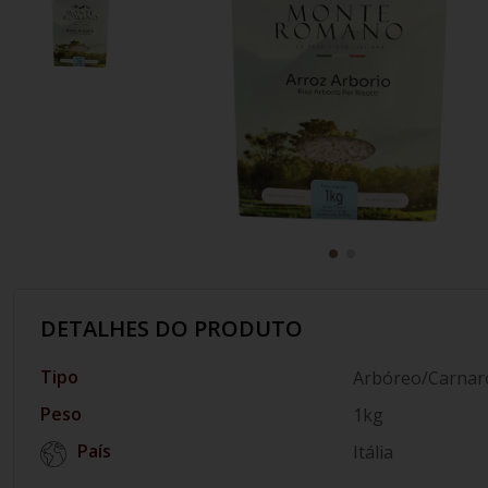
10
º
italiano
DETALHES DO PRODUTO
Tipo
Arbóreo/Carnaro
Peso
1kg
País
Itália