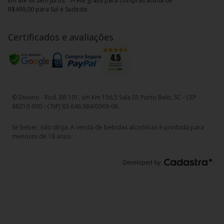
Em até 6x sem juros. *Frete grátis para compras acima de
R$499,00 para Sul e Sudeste
Certificados e avaliações
© Divvino - Rod. BR 101, s/n Km 156,5 Sala 01 Porto Belo, SC - CEP
88210-000 - CNPJ 83.646.984/0069-06.
Se beber, não dirija. A venda de bebidas alcoólicas é proibida para
menores de 18 anos.