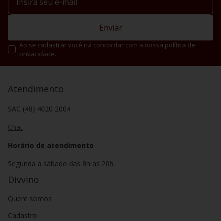
Enviar
Ao se cadastrar você irá concordar com a nossa política de
privacidade.
Atendimento
SAC (48) 4020 2004
Chat
Horário de atendimento
Segunda a sábado das 8h as 20h.
Divvino
Quem somos
Cadastro