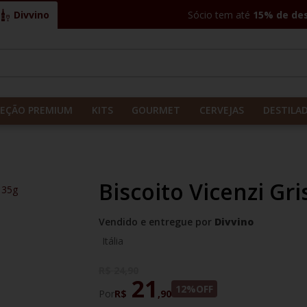
Divvino
Sócio tem até
15% de de
CADOS
LEÇÃO PREMIUM
KITS
GOURMET
CERVEJAS
DESTILA
Biscoito Vicenzi Gri
 135g
Vendido e entregue por
Divvino
Itália
R$
24
,
90
21
12%
OFF
Por
R$
,
90