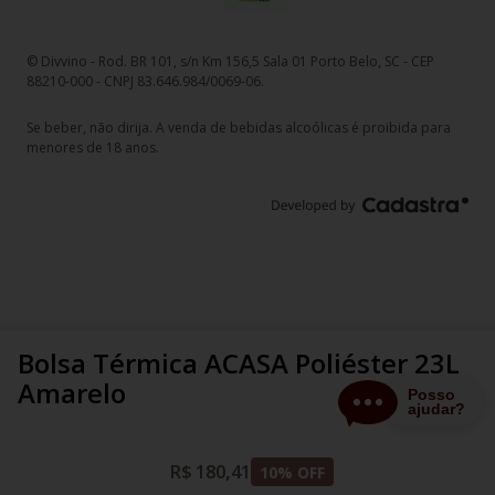
© Divvino - Rod. BR 101, s/n Km 156,5 Sala 01 Porto Belo, SC - CEP
88210-000 - CNPJ 83.646.984/0069-06.
Se beber, não dirija. A venda de bebidas alcoólicas é proibida para
menores de 18 anos.
Bolsa Térmica ACASA Poliéster 23L
Amarelo
R$
180
,
41
10
% OFF