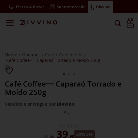
Eletro & Bazar
Supermercado
Divvino
Gourmet
Café
Café moído
Café Coffee++ Caparaó Torrado e Moído 250g
Café Coffee++ Caparaó Torrado e
Moído 250g
Vendido e entregue por
Divvino
Brasil
R$
49
,
90
39
20%
OFF
Por
,
90
R$