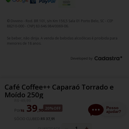
© Divvino - Rod. BR 101, s/n Km 156,5 Sala 01 Porto Belo, SC - CEP
88210-000 - CNPJ 83.646.984/0069-06.
Se beber, não dirija. A venda de bebidas alcoólicas é proibida para
menores de 18 anos.
Café Coffee++ Caparaó Torrado e
Moído 250g
R$
49
,
90
39
20%
OFF
Por
,
90
R$
SÓCIO CLUBED:
R$ 37,91
QUANTIDADE