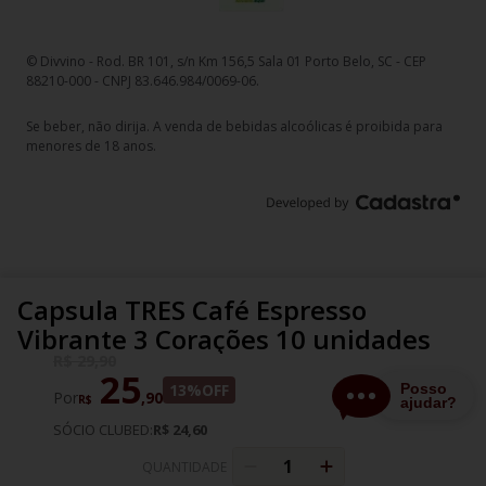
© Divvino - Rod. BR 101, s/n Km 156,5 Sala 01 Porto Belo, SC - CEP
88210-000 - CNPJ 83.646.984/0069-06.
Se beber, não dirija. A venda de bebidas alcoólicas é proibida para
menores de 18 anos.
Capsula TRES Café Espresso
Vibrante 3 Corações 10 unidades
R$
29
,
90
25
13%
OFF
Por
,
90
R$
SÓCIO CLUBED:
R$ 24,60
QUANTIDADE