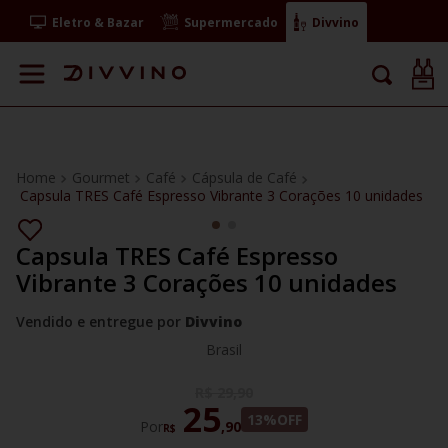
Eletro & Bazar
Supermercado
Divvino
Gourmet
Café
Cápsula de Café
Capsula TRES Café Espresso Vibrante 3 Corações 10 unidades
Capsula TRES Café Espresso
Vibrante 3 Corações 10 unidades
Vendido e entregue por
Divvino
Brasil
R$
29
,
90
25
13%
OFF
Por
,
90
R$