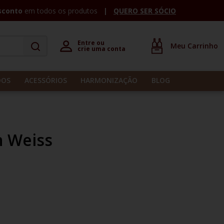
sconto
em todos os produtos
QUERO SER SÓCIO
Entre ou 

crie uma conta
DOS
ACESSÓRIOS
HARMONIZAÇÃO
BLOG
n Weiss