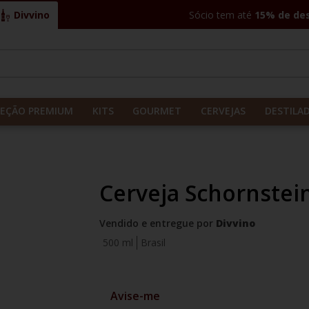
Divvino
Sócio tem até
15% de de
CADOS
LEÇÃO PREMIUM
KITS
GOURMET
CERVEJAS
DESTILA
Cerveja Schornstei
Vendido e entregue por
Divvino
500 ml
Brasil
Avise-me