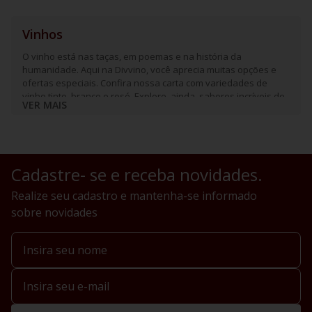
Vinhos
O vinho está nas taças, em poemas e na história da
humanidade. Aqui na Divvino, você aprecia muitas opções e
ofertas especiais. Confira nossa carta com variedades de
vinho tinto, branco e rosé. Explore, ainda, sabores incríveis de
VER MAIS
espumantes e frisantes.
Cadastre- se e receba novidades.
Realize seu cadastro e mantenha-se informado
sobre novidades