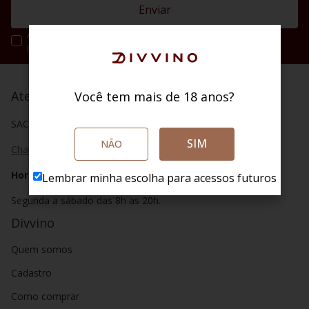
Enviar
Ao se cadastrar você irá concordar com a nossa política de
privacidade.
Atendimento
Você tem mais de 18 anos?
SAC (48) 4020 2004
SIM
NÃO
Chat
Horário de atendimento
Lembrar minha escolha para acessos futuros
Segunda a sábado das 8h as 20h.
Divvino
Quem somos
Cadastro
Como comprar