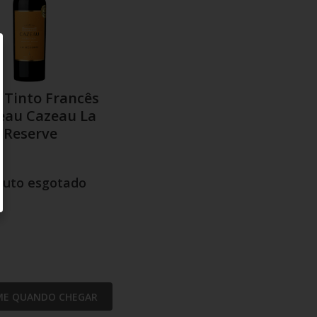
 Tinto Francês
eau Cazeau La
Reserve
duto esgotado
ME QUANDO CHEGAR