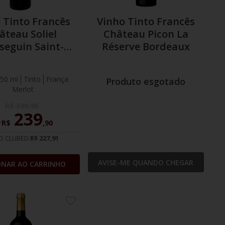
 Tinto Francês
Vinho Tinto Francês
âteau Soliel
Château Picon La
seguin Saint-
Réserve Bordeaux
Emilion
50 ml
Tinto
França
Produto esgotado
Merlot
R$
399
,
90
239
r
R$
,
90
O CLUBED:
R$ 227,91
AVISE-ME QUANDO CHEGAR
ONAR AO CARRINHO
ADICIONE
AOS
FAVORITOS