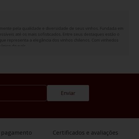
almente pela qualidade e diversidade de seus vinhos. Fundada em
ssíveis até os mais sofisticados. Entre seus destaques estão o
que representa a elegância dos vinhos chilenos. Com vinhedos
único do país.
Enviar
e pagamento
Certificados e avaliações