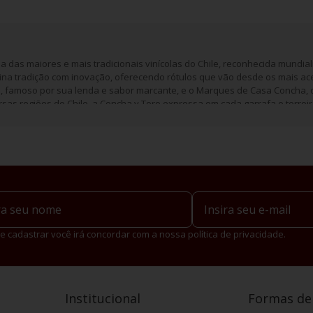
 das maiores e mais tradicionais vinícolas do Chile, reconhecida mundi
bina tradição com inovação, oferecendo rótulos que vão desde os mais ace
o
, famoso por sua lenda e sabor marcante, e o Marques de Casa Concha, 
sas regiões do Chile, a Concha y Toro expressa em cada garrafa o terroir 
e cadastrar você irá concordar com a nossa política de privacidade.
Institucional
Formas d