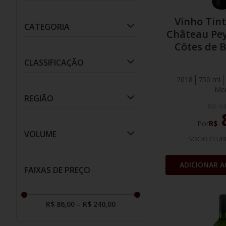
10
º
italiano
Vinhos
(
7
)
Vinho Tin
CATEGORIA
Château Pe
Côtes de 
Vinho Tinto
(
6
)
A
CLASSIFICAÇÃO
Vinho Branco
(
1
)
2018
750 ml
Seco
(
7
)
Mer
REGIÃO
R$
1
Bordeaux
(
2
)
Por
R$
VOLUME
SÓCIO CLUB
Saint-Estèphe
(
1
)
750 ml
(
7
)
Saint Émilion, Bordeaux
(
1
)
ADICIONAR A
FAIXAS DE PREÇO
Entre-Deux-Mers
(
1
)
Côtes de Bordeaux
(
1
)
R$ 86,00
–
R$ 240,00
Castillon-Côtes , Bordeaux
(
1
)