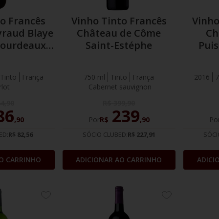
to Francês
Vinho Tinto Francês
Vinho
yraud Blaye
Château de Côme
Ch
Bourdeaux
Saint-Estéphe
Puis
OC
Tinto
França
750 ml
Tinto
França
2016
7
lot
Cabernet sauvignon
44
,
90
R$
399
,
90
86
239
,
90
Por
R$
,
90
Po
ED:
R$ 82,56
SÓCIO CLUBED:
R$ 227,91
SÓCI
O CARRINHO
ADICIONAR AO CARRINHO
ADICI
ADICIONE
ADICIONE
AOS
AOS
FAVORITOS
FAVORITOS