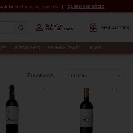
sconto
em todos os produtos
QUERO SER SÓCIO
Entre ou 

crie uma conta
DOS
ACESSÓRIOS
HARMONIZAÇÃO
BLOG
7
Relevância
ADICIONE
ADICION
AOS
AOS
FAVORITOS
FAVORIT