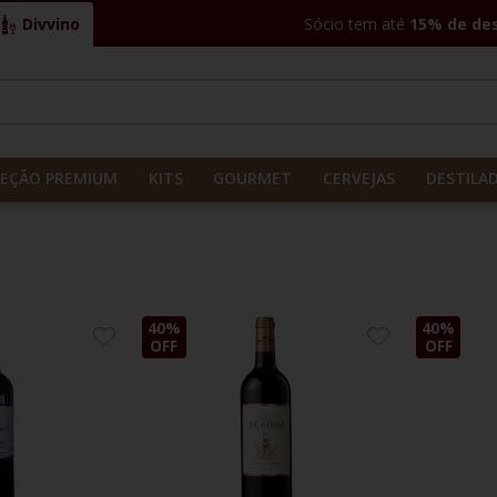
Divvino
Sócio tem até
15% de de
CADOS
LEÇÃO PREMIUM
KITS
GOURMET
CERVEJAS
DESTILA
40%
40%
ADICIONE
ADICIONE
OFF
OFF
AOS
AOS
FAVORITOS
FAVORITOS