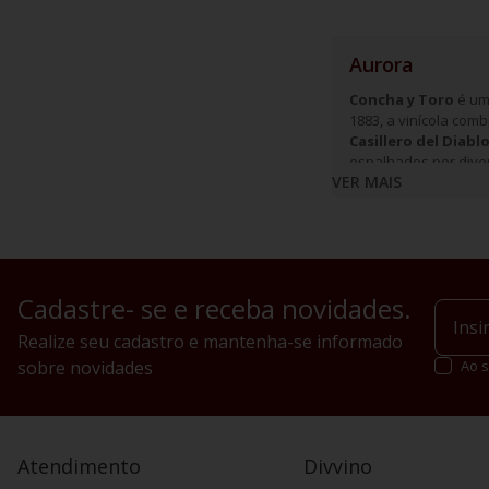
Aurora
Concha y Toro
é uma
1883, a vinícola com
Casillero del Diabl
espalhados por diver
VER MAIS
Cadastre- se e receba novidades.
Realize seu cadastro e mantenha-se informado
sobre novidades
Ao s
Atendimento
Divvino