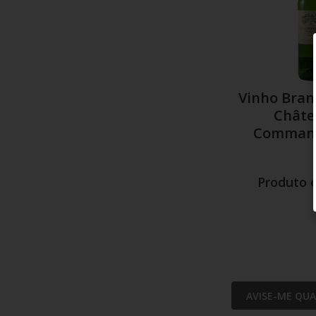
Vinho Bran
Châte
Command
Queyret 
Produto 
AVISE-ME QU