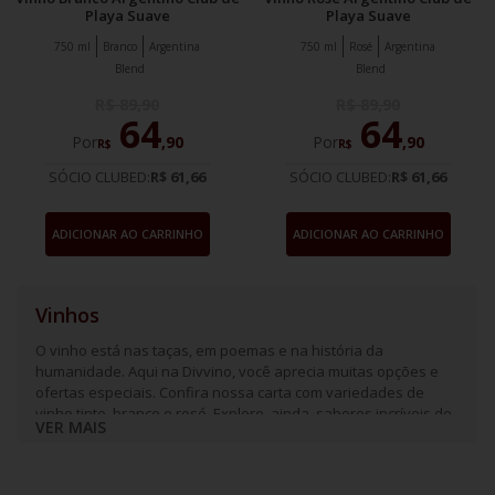
Playa Suave
Playa Suave
750 ml
Branco
Argentina
750 ml
Rosé
Argentina
Blend
Blend
R$
89
,
90
R$
89
,
90
64
64
Por
,
90
Por
,
90
R$
R$
SÓCIO CLUBED:
R$ 61,66
SÓCIO CLUBED:
R$ 61,66
ADICIONAR AO CARRINHO
ADICIONAR AO CARRINHO
Vinhos
O vinho está nas taças, em poemas e na história da
humanidade. Aqui na Divvino, você aprecia muitas opções e
ofertas especiais. Confira nossa carta com variedades de
vinho tinto, branco e rosé. Explore, ainda, sabores incríveis de
VER MAIS
espumantes e frisantes.