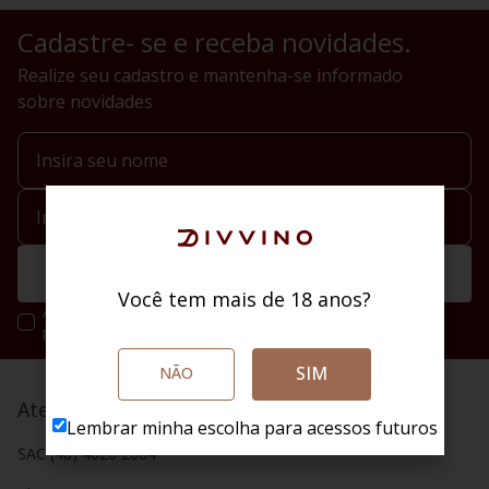
Cadastre- se e receba novidades.
Realize seu cadastro e mantenha-se informado
sobre novidades
Enviar
Você tem mais de 18 anos?
Ao se cadastrar você irá concordar com a nossa política de
privacidade.
SIM
NÃO
Atendimento
Lembrar minha escolha para acessos futuros
SAC (48) 4020 2004