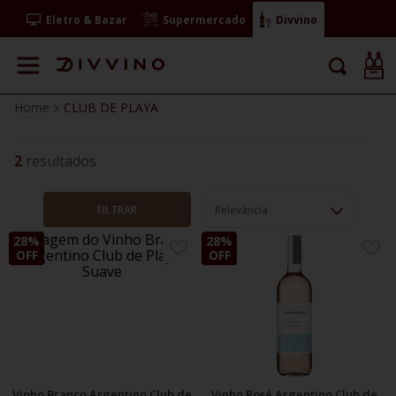
Eletro & Bazar
Supermercado
Divvino
CLUB DE PLAYA
2
FILTRAR
Relevância
28%
28%
ADICIONE
ADIC
OFF
OFF
AOS
AOS
FAVORITOS
FAVO
Vinho Branco Argentino Club de
Vinho Rosé Argentino Club de