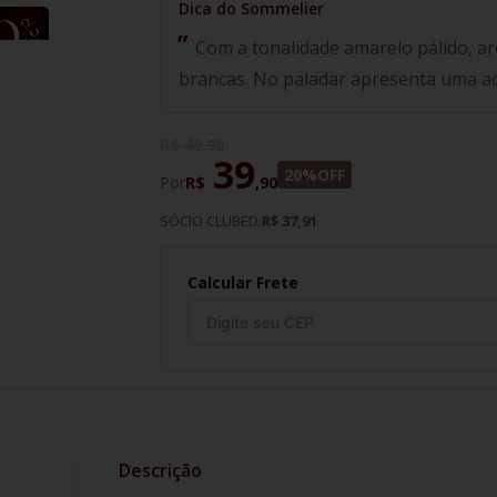
Com a tonalidade amarelo pálido, ar
brancas. No paladar apresenta uma a
R$
49
,
90
39
20%
OFF
Por
R$
,
90
SÓCIO CLUBED:
R$ 37,91
Calcular Frete