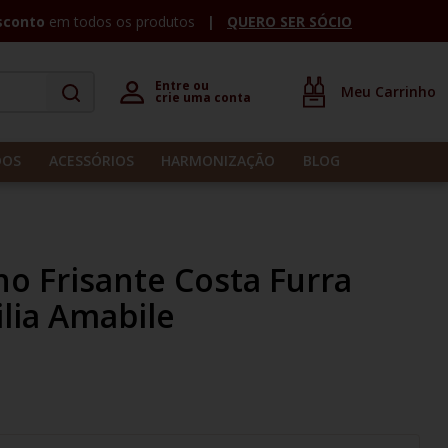
sconto
em todos os produtos
QUERO SER SÓCIO
Entre ou 

crie uma conta
DOS
ACESSÓRIOS
HARMONIZAÇÃO
BLOG
no Frisante Costa Furra
lia Amabile