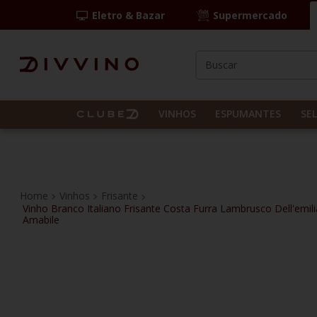
Eletro & Bazar
Supermercado
Buscar
TERMOS MAIS BUS
1
º
las camelias
VINHOS
ESPUMANTES
SE
2
º
casal mendes
3
º
espumante
4
º
vinho tinto
Vinhos
Frisante
Vinho Branco Italiano Frisante Costa Furra Lambrusco Dell'emili
5
º
itália
Amabile
6
º
pinot noir
7
º
kit
8
º
frança
9
º
cordero