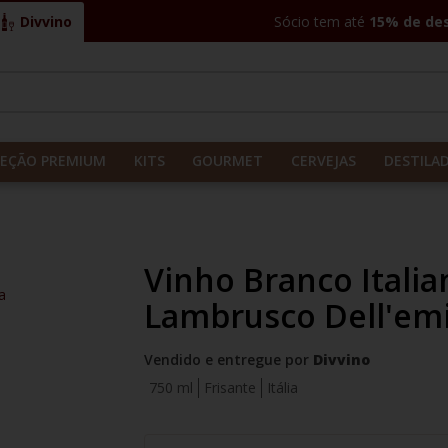
Divvino
Sócio tem até
15% de de
CADOS
LEÇÃO PREMIUM
KITS
GOURMET
CERVEJAS
DESTILA
Vinho Branco Italia
a
Lambrusco Dell'emi
Vendido e entregue por
Divvino
750 ml
Frisante
Itália