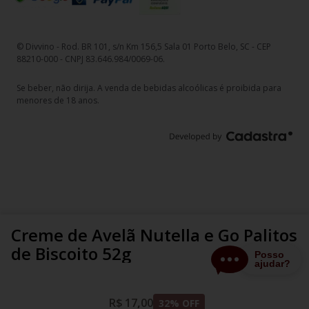
© Divvino - Rod. BR 101, s/n Km 156,5 Sala 01 Porto Belo, SC - CEP
88210-000 - CNPJ 83.646.984/0069-06.
Se beber, não dirija. A venda de bebidas alcoólicas é proibida para
menores de 18 anos.
Creme de Avelã Nutella e Go Palitos
de Biscoito 52g
R$
17
,
00
32
% OFF