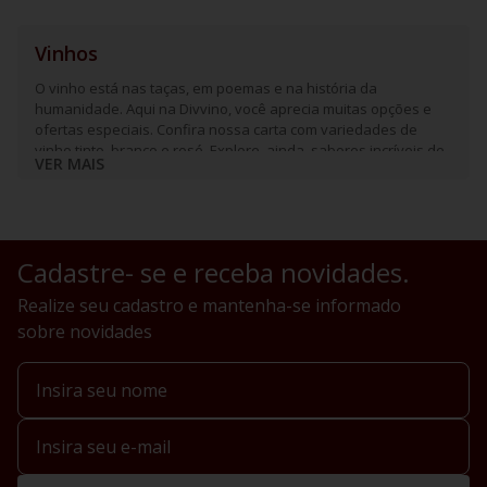
Vinhos
O vinho está nas taças, em poemas e na história da
humanidade. Aqui na Divvino, você aprecia muitas opções e
ofertas especiais. Confira nossa carta com variedades de
vinho tinto, branco e rosé. Explore, ainda, sabores incríveis de
VER MAIS
espumantes e frisantes.
Cadastre- se e receba novidades.
Realize seu cadastro e mantenha-se informado
sobre novidades