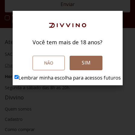
Enviar
Ao se cadastrar você irá concordar com a nossa política de
privacidade.
Atendimento
Você tem mais de 18 anos?
SAC (48) 4020 2004
SIM
NÃO
Chat
Horário de atendimento
Lembrar minha escolha para acessos futuros
Segunda a sábado das 8h as 20h.
Divvino
Quem somos
Cadastro
Como comprar