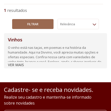
1
FILTRAR
Relevância
Vinhos
O vinho está nas taças, em poemas e na história da
humanidade. Aqui na Divvino, você aprecia muitas opções e
ofertas especiais. Confira nossa carta com variedades de
vinho tinto, branco e rosé. Explore, ainda, sabores incríveis de
VER MAIS
espumantes e frisantes.
Cadastre- se e receba novidades.
Realize seu cadastro e mantenha-se informado
sobre novidades