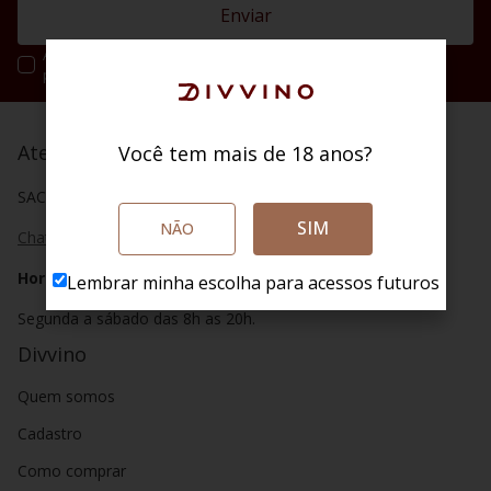
Enviar
Ao se cadastrar você irá concordar com a nossa política de
privacidade.
Atendimento
Você tem mais de 18 anos?
SAC (48) 4020 2004
SIM
NÃO
Chat
Horário de atendimento
Lembrar minha escolha para acessos futuros
Segunda a sábado das 8h as 20h.
Divvino
Quem somos
Cadastro
Como comprar