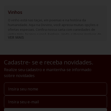
Vinhos
O vinho está nas taças, em poemas e na história da
humanidade. Aqui na Divvino, você aprecia muitas opções e
ofertas especiais. Confira nossa carta com variedades de
vinho tinto, branco e rosé. Explore, ainda, sabores incríveis de
VER MAIS
espumantes e frisantes.
Cadastre- se e receba novidades.
Realize seu cadastro e mantenha-se informado
sobre novidades