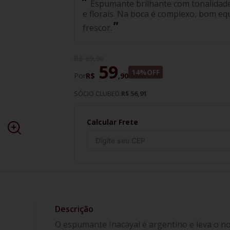
Espumante brilhante com tonalidade
e florais. Na boca é complexo, bom eq
frescor.
R$
69
,
90
59
14%
OFF
Por
R$
,
90
SÓCIO CLUBED:
R$ 56,91
Calcular Frete
O espumante Inacayal é argentino e leva o n