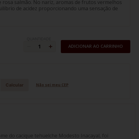
 rosa salmão. No nariz, aromas de frutos vermelhos
uilíbrio de acidez proporcionando uma sensação de
QUANTIDADE
ADICIONAR AO CARRINHO
Calcular
Não sei meu CEP
ome do cacique tehuelche Modesto Inacayal, foi