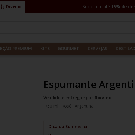
Divvino
Sócio tem até
15% de de
CADOS
LEÇÃO PREMIUM
KITS
GOURMET
CERVEJAS
DESTILA
Espumante Argentin
Vendido e entregue por
Divvino
750 ml
Rosé
Argentina