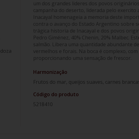
um dos grandes lideres dos povos originário
campanha do deserto, liderada pelo exercito a
Inacayal homenageia a memoria deste importa
contra o avanço do Estado Argentino sobre se
trágica historia de Inacayal e dos povos origi
Pedro Giménez, 40% Chenin, 20% Malbec. Est
a
salmão. Libera uma quantidade abundante de 
ndoza
vermelhos e forais. Na boca é complexo, com 
proporcionando uma sensação de frescor.
Harmonização
Frutos do mar, queijos suaves, carnes branca
Código do produto
5218410