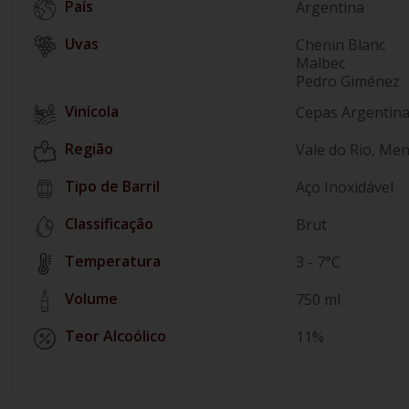
País
Argentina
Chenin Blanc
Malbec
Pedro Giménez
Vinícola
Cepas Argentin
Região
Vale do Rio, Me
Tipo de Barril
Aço Inoxidável
Classificação
Brut
Temperatura
3 - 7°C
Volume
750 ml
Teor Alcoólico
11%