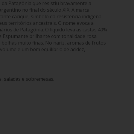
s da Patagônia que resistiu bravamente a
rgentino no final do século XIX. A marca
nte cacique, símbolo da resistência indígena
us territórios ancestrais. O nome evoca a
nários de Patagônia. O liquido leva as castas 40%
e Espumante brilhante com tonalidade rosa
bolhas muito finas. No nariz, aromas de frutos
volume e um bom equilíbrio de acidez,
s, saladas e sobremesas.