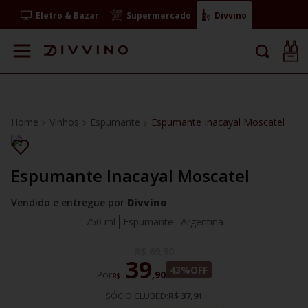
Eletro & Bazar
Supermercado
Divvino
Vinhos
Espumante
Espumante Inacayal Moscatel
Espumante Inacayal Moscatel
Vendido e entregue por
Divvino
750 ml
Espumante
Argentina
R$
69
,
90
39
43%
OFF
Por
,
90
R$
SÓCIO CLUBED:
R$ 37,91