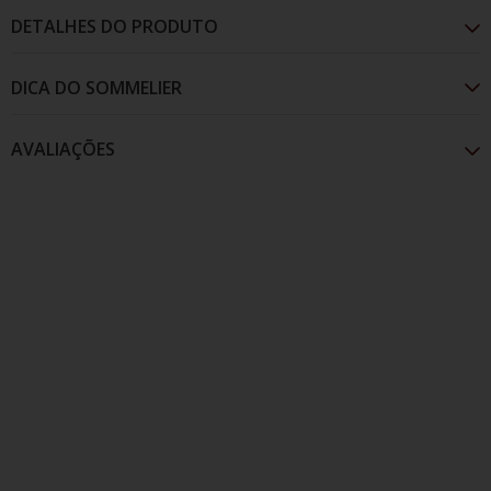
DETALHES DO PRODUTO
AVALIAÇÕES
Apresenta colocarão amarela esverdeada brilhante,
com formação de delicados rosários formados pelo
desprendimento de bolhas finas. Aroma frutado. No
paladar, distingue-se uma entrada delicadamente
doce.