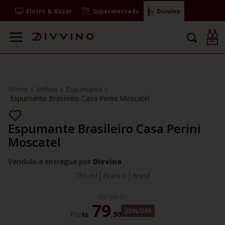
Eletro & Bazar
Supermercado
Divvino
Vinhos
Espumante
Espumante Brasileiro Casa Perini Moscatel
Espumante Brasileiro Casa Perini
Moscatel
Vendido e entregue por
Divvino
750 ml
Branco
Brasil
R$
99
,
90
79
20%
OFF
Por
,
90
R$