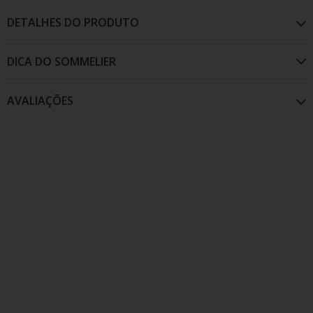
DETALHES DO PRODUTO
AVALIAÇÕES
De tom amarelo claro e perlage persistente, possui
um aroma de flores e de frutas, entregando um
paladar doce que é balanceado com o frescor.