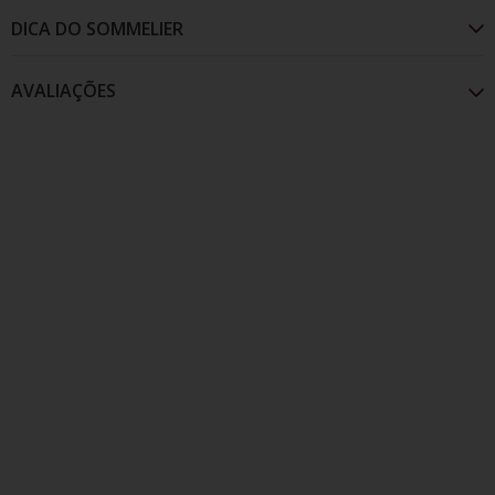
AVALIAÇÕES
De cor prata cintilante, seus aromas são de
baunilha e frutas maduras como a carambola, o
paladar é doce, intenso e agradável.