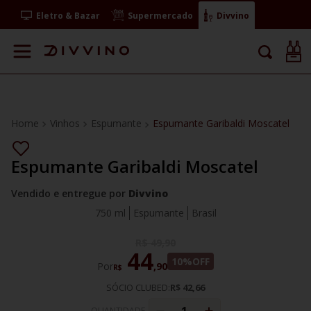
Eletro & Bazar
Supermercado
Divvino
Vinhos
Espumante
Espumante Garibaldi Moscatel
Espumante Garibaldi Moscatel
Vendido e entregue por
Divvino
750 ml
Espumante
Brasil
R$
49
,
90
44
10%
OFF
Por
,
90
R$
SÓCIO CLUBED:
R$ 42,66
QUANTIDADE